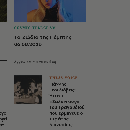
COSMIC TELEGRAM
Τα Ζώδια της Πέμπτης
06.08.2026
Αγγελική Μανουσάκη
THESS VOICE
Γιάννης
Γκουλιόβας:
Ήταν ο
«Σαλονικιός»
του τραγουδιού
oyd
που ερμήνευε ο
loyd
Στράτος
ην
Διονυσίου;