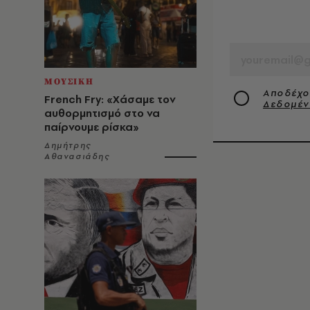
EMAIL
ΜΟΥΣΙΚΗ
Αποδέχο
French Fry: «Χάσαμε τον
Δεδομέ
αυθορμητισμό στο να
παίρνουμε ρίσκα»
Δημήτρης
Αθανασιάδης