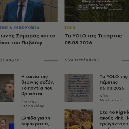
ΙΚΗ & ΟΙΚΟΝΟΜΙΑ
YOLO
τώνης Σαμαράς και τα
Τα YOLO της Τετάρτης
άκια του Παβλόφ
05.08.2026
λής Καψής
Λίνα Μανδράκου
Η ταινία της
Τα YOLO της
θερινής σεζόν:
Πέμπτης
Το ποντίκι που
06.08.2026
βρυχάται
Λίνα
Μανδράκου
Γιάννης
Στεφανίδης
Στο 4ο Pig Fl
Ελπίδα για τη
ακούς Pink F
Δημοκρατία,
τρώγοντας τ