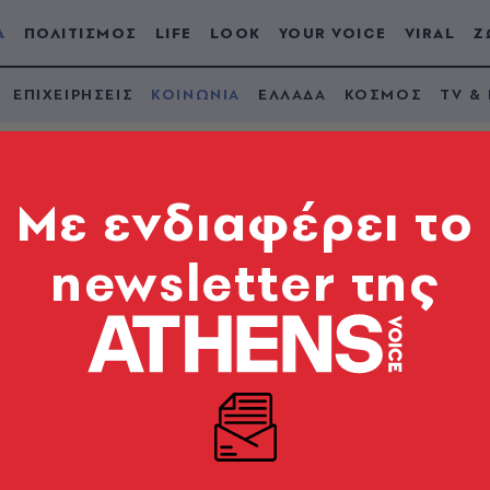
Α
ΠΟΛΙΤΙΣΜΟΣ
LIFE
LOOK
YOUR VOICE
VIRAL
Ζ
ΕΠΙΧΕΙΡΗΣΕΙΣ
ΚΟΙΝΩΝΙΑ
ΕΛΛΑΔΑ
ΚΟΣΜΟΣ
TV &
Mε ενδιαφέρει το
newsletter της
α σε κολέγιο στη Λε