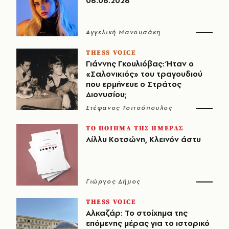
06.08.2026
Αγγελική Μανουσάκη
THESS VOICE
Γιάννης Γκουλιόβας: Ήταν ο
«Σαλονικιός» του τραγουδιού
που ερμήνευε ο Στράτος
Διονυσίου;
Στέφανος Τσιτσόπουλος
ΤΟ ΠΟΙΗΜΑ ΤΗΣ ΗΜΕΡΑΣ
Λίλλυ Κοτσώνη, Κλεινόν άστυ
Γιώργος Δήμος
THESS VOICE
Αλκαζάρ: Το στοίχημα της
επόμενης μέρας για το ιστορικό