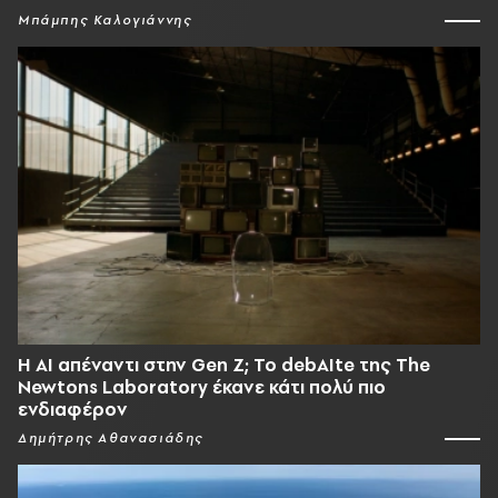
Μπάμπης Καλογιάννης
Η AI απέναντι στην Gen Z; Το debAIte της The
Newtons Laboratory έκανε κάτι πολύ πιο
ενδιαφέρον
Δημήτρης Αθανασιάδης