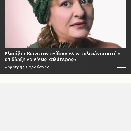
Ελισάβετ Κωνσταντινίδου: «Δεν τελειώνει ποτέ η
επιδίωξη να γίνεις καλύτερος»
Δημήτρης Καραθάνος