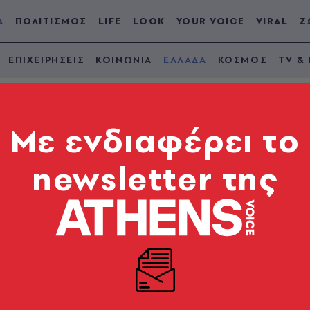
Α
ΠΟΛΙΤΙΣΜΟΣ
LIFE
LOOK
YOUR VOICE
VIRAL
Ζ
ΕΠΙΧΕΙΡΗΣΕΙΣ
ΚΟΙΝΩΝΙΑ
ΕΛΛΑΔΑ
ΚΟΣΜΟΣ
TV &
Mε ενδιαφέρει το
newsletter της
 30.000 κεραυνοί σ
ξε περισσότερο σήμ