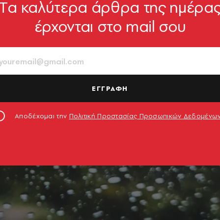
Tα καλύτερα άρθρα της ημέρα
έρχονται στο mail σου
ΕΓΓΡΑΦΗ
Αποδέχομαι την
Πολιτική Προστασίας Προσωπικών Δεδομένω