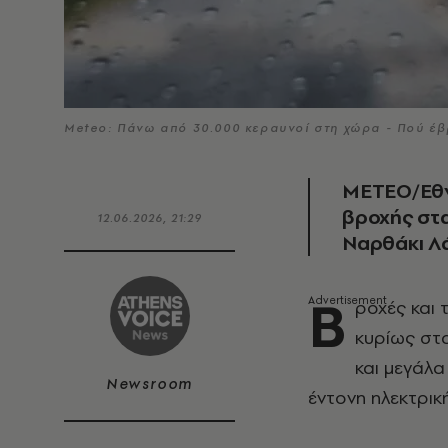
Meteo: Πάνω από 30.000 κεραυνοί στη χώρα - Πού έ
ΜΕΤΕΟ/Εθν
βροχής στα
12.06.2026, 21:29
Ναρθάκι Λ
Β
ροχές και 
κυρίως στ
και μεγάλ
Newsroom
έντονη ηλεκτρικ