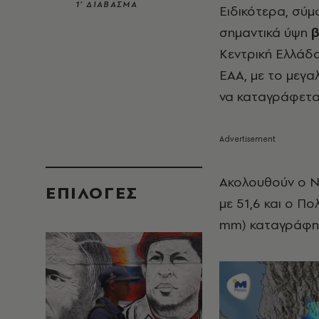
1’ ΔΙΑΒΑΣΜΑ
Ειδικότερα, σύ
σημαντικά ύψη
β
Κεντρική Ελλάδ
ΕΑΑ, με το μεγα
να καταγράφετα
Ακολουθούν ο Ν
EΠΙΛΟΓΈΣ
με 51,6 και ο Π
mm) καταγράφηκ