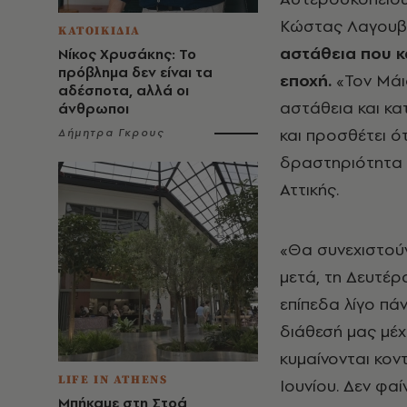
Κώστας Λαγουβ
ΚΑΤΟΙΚΙΔΙΑ
αστάθεια που κ
Νίκος Χρυσάκης: Το
πρόβλημα δεν είναι τα
εποχή.
«Τον Μάιο
αδέσποτα, αλλά οι
αστάθεια και κ
άνθρωποι
και προσθέτει ό
Δήμητρα Γκρους
δραστηριότητα ε
Αττικής.
«Θα συνεχιστούν
μετά, τη Δευτέρ
επίπεδα λίγο πά
διάθεσή μας μέχ
κυμαίνονται κοντ
LIFE IN ATHENS
Ιουνίου. Δεν φα
Μπήκαμε στη Στοά