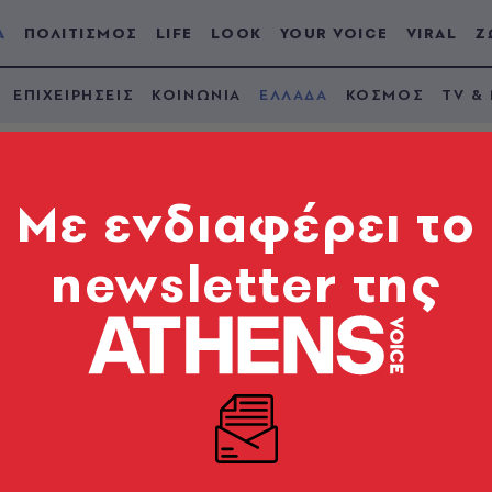
Α
ΠΟΛΙΤΙΣΜΟΣ
LIFE
LOOK
YOUR VOICE
VIRAL
Ζ
ΕΠΙΧΕΙΡΗΣΕΙΣ
ΚΟΙΝΩΝΙΑ
ΕΛΛΑΔΑ
ΚΟΣΜΟΣ
TV &
Mε ενδιαφέρει το
newsletter της
ο Αίγιο ο πιο
φυγάς της Αυστραλί
ας