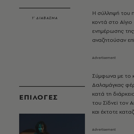
Η σύλληψή του π
1’ ΔΙΑΒΑΣΜΑ
κοντά στο Αίγιο
ενημέρωσης τη
αναζητούσαν επί
Σύμφωνα με το 
Δαλαμάγκας φέρ
κατά τη διάρκε
EΠΙΛΟΓΈΣ
του Σίδνεϊ τον 
και έκτοτε κατα