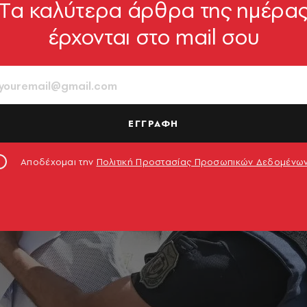
Tα καλύτερα άρθρα της ημέρα
έρχονται στο mail σου
ΕΓΓΡΑΦΗ
Αποδέχομαι την
Πολιτική Προστασίας Προσωπικών Δεδομένω