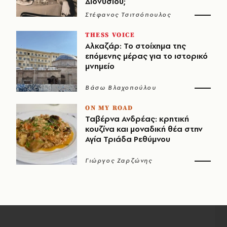
Διονυσίου;
Στέφανος Τσιτσόπουλος
THESS VOICE
Αλκαζάρ: Το στοίχημα της
επόμενης μέρας για το ιστορικό
μνημείο
Βάσω Βλαχοπούλου
ON MY ROAD
Ταβέρνα Ανδρέας: κρητική
κουζίνα και μοναδική θέα στην
Αγία Τριάδα Ρεθύμνου
Γιώργος Ζαρζώνης