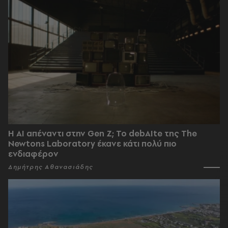
Η AI απέναντι στην Gen Z; Το debAIte της The
Newtons Laboratory έκανε κάτι πολύ πιο
ενδιαφέρον
Δημήτρης Αθανασιάδης