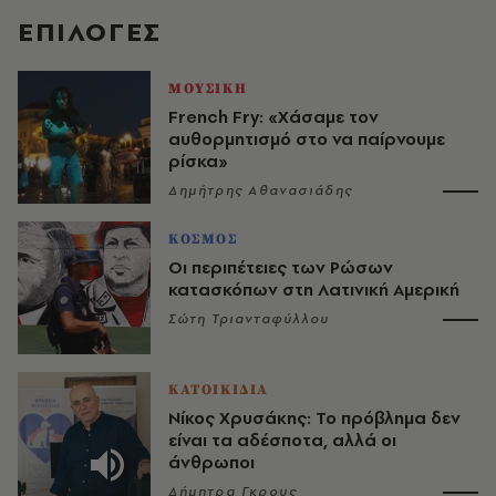
EΠΙΛΟΓΈΣ
ΜΟΥΣΙΚΗ
French Fry: «Χάσαμε τον
αυθορμητισμό στο να παίρνουμε
ρίσκα»
Δημήτρης Αθανασιάδης
ΚΟΣΜΟΣ
Οι περιπέτειες των Ρώσων
κατασκόπων στη Λατινική Αμερική
Σώτη Τριανταφύλλου
ΚΑΤΟΙΚΙΔΙΑ
Νίκος Χρυσάκης: Το πρόβλημα δεν
είναι τα αδέσποτα, αλλά οι
άνθρωποι
Δήμητρα Γκρους