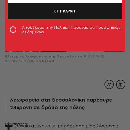
ΕΓΓΡΑΦΗ
Αποδέχομαι την
Πολιτική Προστασίας Προσωπικών
Δεδομένων
Ηλεκτρικό λεωφορείο στη Θεσσαλονίκη © ΒΑΣΙΛΗΣ
ΒΕΡΒΕΡΙΔΗΣ/ΜΟΤΙΟΝΤΕΑΜ
Λεωφορείο στη Θεσσαλονίκη παρέσυρε
24χρονη σε δρόμο της πόλης
Τ
ροχαίο ατύχημα με παράσυρση μίας 24χρονης