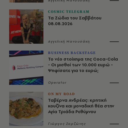
Αγγελική Μανουσάκη
COSMIC TELEGRAM
Τα Ζώδια του Σαββάτου
08.08.2026
Αγγελική Μανουσάκη
BUSINESS BACKSTAGE
Το νέο στοίχημα της Coca-Cola
- Οι μισθοί των 10.000 ευρώ -
Ψηφίσατε για το ευρώ;
Operator
ON MY ROAD
Ταβέρνα Ανδρέας: κρητική
κουζίνα και μοναδική θέα στην
Αγία Τριάδα Ρεθύμνου
Γιώργος Ζαρζώνης