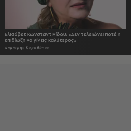
Ελισάβετ Κωνσταντινίδου: «Δεν τελειώνει ποτέ η
επιδίωξη να γίνεις καλύτερος»
Δημήτρης Καραθάνος