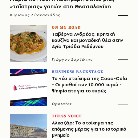
«ταΐστριας» γατών στη Θεσσαλονίκη
Κυριάκος Αθανασιάδης
ON MY ROAD
Ταβέρνα Ανδρέας: κρητική
κουζίνα και μοναδική θέα στην
Αγία Τριάδα Ρεθύμνου
Γιώργος Ζαρζώνης
BUSINESS BACKSTAGE
Το νέο στοίχημα της Coca-Cola
- Οι μισθοί των 10.000 ευρώ -
Ψηφίσατε για το ευρώ;
Operator
THESS VOICE
Αλκαζάρ: Το στοίχημα της
επόμενης μέρας για το ιστορικό
μνημείο