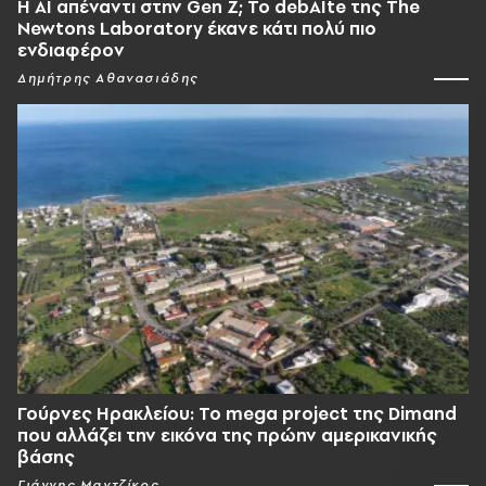
Η AI απέναντι στην Gen Z; Το debAIte της The
Newtons Laboratory έκανε κάτι πολύ πιο
ενδιαφέρον
Δημήτρης Αθανασιάδης
Γούρνες Ηρακλείου: To mega project της Dimand
που αλλάζει την εικόνα της πρώην αμερικανικής
βάσης
Γιάννης Μαντζίκος