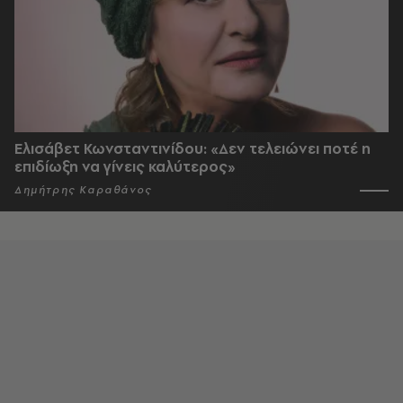
Ελισάβετ Κωνσταντινίδου: «Δεν τελειώνει ποτέ η
επιδίωξη να γίνεις καλύτερος»
Δημήτρης Καραθάνος