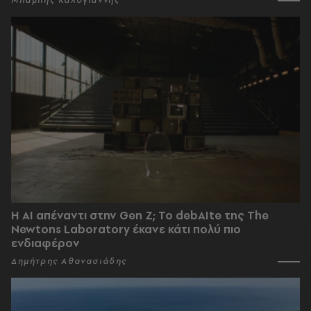
Μπάμπης Καλογιάννης
Η AI απέναντι στην Gen Z; Το debAIte της The
Newtons Laboratory έκανε κάτι πολύ πιο
ενδιαφέρον
Δημήτρης Αθανασιάδης