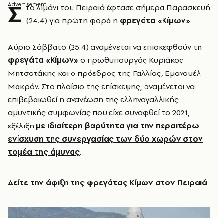
Σ
το λιμάνι του Πειραιά έφτασε σήμερα Παρασκευή
(24.4) για πρώτη φορά η
φρεγάτα «Κίμων»
.
Αύριο Σάββατο (25.4) αναμένεται να επισκεφθούν τη
φρεγάτα «Κίμων»
ο πρωθυπουργός Κυριάκος
Μητσοτάκης και ο πρόεδρος της Γαλλίας, Εμανουέλ
Μακρόν. Στο πλαίσιο της επίσκεψης, αναμένεται να
επιβεβαιωθεί η ανανέωση της ελληνογαλλικής
αμυντικής συμφωνίας που είχε συναφθεί το 2021,
εξέλιξη
με ιδιαίτερη βαρύτητα για την περαιτέρω
ενίσχυση της συνεργασίας των δύο χωρών στον
τομέα της άμυνας
.
Δείτε την άφιξη της φρεγάτας Κίμων στον Πειραιά