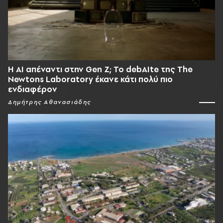
Η AI απέναντι στην Gen Z; Το debAIte της The
Newtons Laboratory έκανε κάτι πολύ πιο
ενδιαφέρον
Δημήτρης Αθανασιάδης