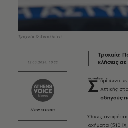
Τροχαία © Eurokinissi
Τροχαία: Π
κλήσεις σ
12.03.2024, 10:22
Σ
ύμφωνα με 
Αττικής στ
οδηγούς π
Newsroom
Όπως αναφέρουν 
οχήματα (510 ΙΧ