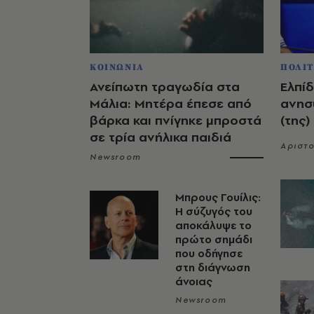
ΚΟΙΝΩΝΙΑ
ΠΟΛΙΤ
Ανείπωτη τραγωδία στα
Ελπίδ
Μάλια: Μητέρα έπεσε από
ανησυ
βάρκα και πνίγηκε μπροστά
(της)
σε τρία ανήλικα παιδιά
Αριστο
Newsroom
Μπρους Γουίλις:
Η σύζυγός του
αποκάλυψε το
πρώτο σημάδι
που οδήγησε
στη διάγνωση
άνοιας
Newsroom