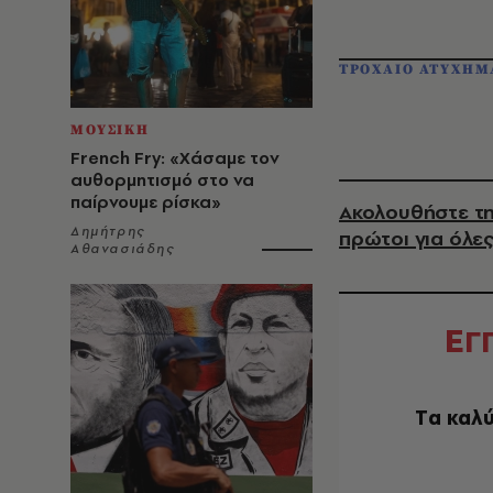
ΤΡΟΧΑΙΟ ΑΤΥΧΗΜ
ΜΟΥΣΙΚΗ
French Fry: «Χάσαμε τον
αυθορμητισμό στο να
παίρνουμε ρίσκα»
Ακολουθήστε τη
Δημήτρης
πρώτοι για όλες
Αθανασιάδης
Ε
Γ
Tα καλύ
EMAIL