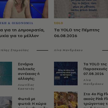
ΙΚΗ & ΟΙΚΟΝΟΜΙΑ
YOLO
α για τη Δημοκρατία,
Τα YOLO της Πέμπτης
χία για το μέλλον
06.08.2026
τέλης Σταμούλας
Λίνα Μανδράκου
Σενάρια
Τα YOLO της
πολιτικής
Παρασκευής
συνέχειας ή
07.08.2026
αλλαγής;
Λίνα
Μανδράκου
Λεωνίδας
Καστανάς
Στο 4ο Pig Fl
Φωτιά με
ακούς Pink F
φωτιά: Η χώρα
τρώγοντας τ