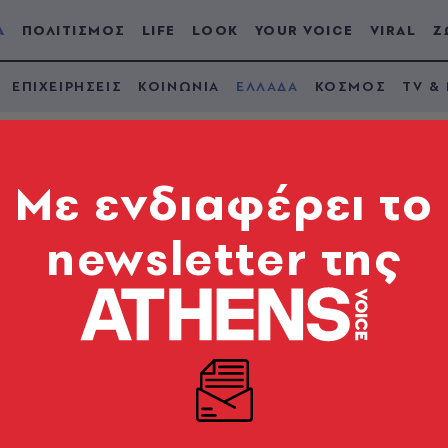
Α
ΠΟΛΙΤΙΣΜΟΣ
LIFE
LOOK
YOUR VOICE
VIRAL
Ζ
ΕΠΙΧΕΙΡΗΣΕΙΣ
ΚΟΙΝΩΝΙΑ
ΕΛΛΑΔΑ
ΚΟΣΜΟΣ
TV &
Mε ενδιαφέρει το
newsletter της
 οδηγούς στην Αττικ
ΚΟΚ