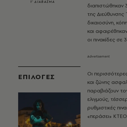
1’ ΔΙΑΒΑΣΜΑ
διαπιστώθηκαν 3
της Διεύθυνσης
δικαιοσύνη, κόπ
και αφαιρέθηκαν
οι πινακίδες σε 
Οι περισσότερε
EΠΙΛΟΓΈΣ
και ζώνης ασφαλ
παραβιάζουν τον
ελιγμούς, τέσσερ
ρυθμιστικές πινα
«περάσει» ΚΤΕΟ