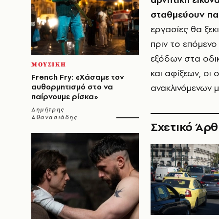
σταθμεύουν πα
εργασίες θα ξε
πριν το επόμεν
εξόδων στα οδ
ΜΟΥΣΙΚΗ
και αφίξεων, οι
French Fry: «Χάσαμε τον
αυθορμητισμό στο να
ανακλινόμενων 
παίρνουμε ρίσκα»
Δημήτρης
Αθανασιάδης
Σχετικό Άρ