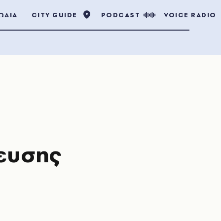
ΩΔΙΑ
CITY GUIDE
PODCAST
VOICE RADIO
μευσης