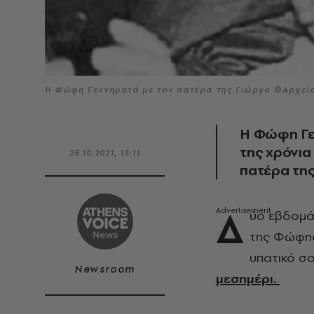
Η Φώφη Γεννηματά με τον πατέρα της Γιώργο ©Αρχεί
Η Φώφη Γεν
της χρόνια
25.10.2021, 13:11
πατέρα της
Δ
ύο εβδομάδ
της Φώφης
υπατικό σο
Newsroom
μεσημέρι.