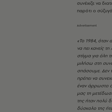
συνέχιζε να δια
παρότι ο σύζυγ
«Το 1984, όταν
να πει κανείς τη
στίγμα για όλη 
μιλήσω στη συνέ
σπάσουμε. Δεν τ
πρέπει να συνεχί
έναν άρρωστο άν
μας τη μετέδωσε
της ήταν πολύ 
δύσκολο της ήτα