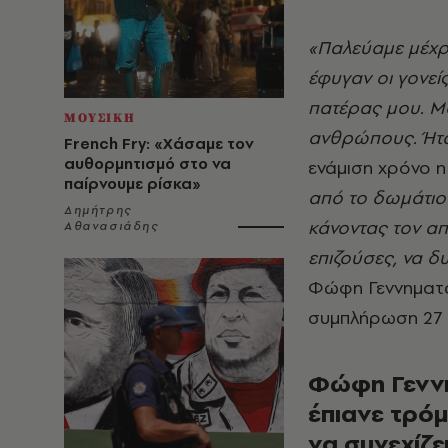
«Παλεύαμε μέχρι
έφυγαν οι γονεί
πατέρας μου. Μ
ΜΟΥΣΙΚΗ
ανθρώπους. Ήτα
French Fry: «Χάσαμε τον
αυθορμητισμό στο να
ενάμιση χρόνο 
παίρνουμε ρίσκα»
από το δωμάτιο 
Δημήτρης
κάνοντας τον α
Αθανασιάδης
επιζούσες, να 
Φώφη Γεννηματά
συμπλήρωση 27 
Φώφη Γεννη
έπιανε τρόμ
να συνεχίζε