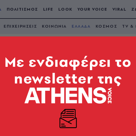
Α
ΠΟΛΙΤΙΣΜΟΣ
LIFE
LOOK
YOUR VOICE
VIRAL
Ζ
ΕΠΙΧΕΙΡΗΣΕΙΣ
ΚΟΙΝΩΝΙΑ
ΕΛΛΑΔΑ
ΚΟΣΜΟΣ
TV &
Mε ενδιαφέρει το
newsletter της
μα του καρκίνου στη
ηματά
ς