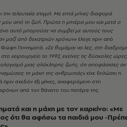
 την τελευταία στιγμή. Με επτά μήνες διαφορά
ς μου από τη ζωή. Πρώτα η μητέρα μου και μετά ο
όνο αυτό μπορούσε να συμβεί με αυτούς τους
ν μαζί από δεκατριών χρόνων»
έλεγε πριν από
η Φώφη Γεννηματά.
«Σε θυμάμαι να λες, στη διαδρομ
στο χειρουργείο το 1992, εκείνες τις δύσκολες ώρες
πολογισμό μιας ολόκληρης ζωής, ότι αποφάσισες αν
δυναμώσεις τη μάχη της ανθρωπιάς»
είχε δηλώσει η
 πριν σχεδόν έξι μήνες, αναφερόμενη στη
χρόνων από τον θάνατο του πατέρα της.
ματά και η μάχη με τον καρκίνο: «Με
ος ότι θα αφήσω τα παιδιά μου -Πρέπε
ις»