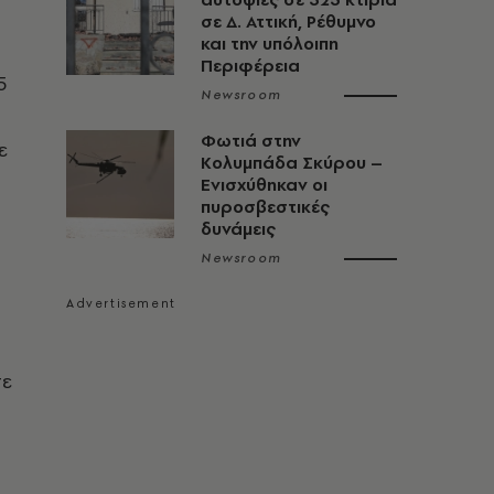
σε Δ. Αττική, Ρέθυμνο
και την υπόλοιπη
Περιφέρεια
5
Newsroom
Φωτιά στην
ε
Κολυμπάδα Σκύρου –
Ενισχύθηκαν οι
πυροσβεστικές
δυνάμεις
Newsroom
σε