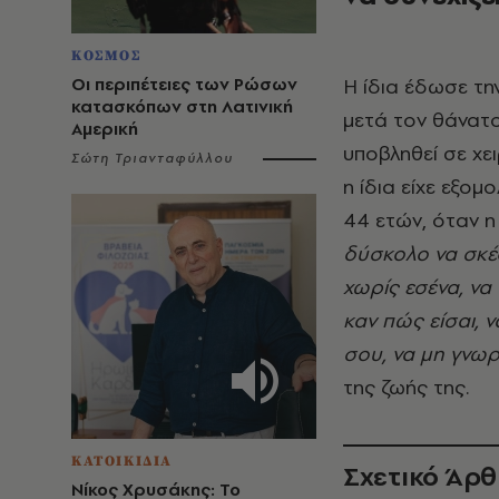
ΚΟΣΜΟΣ
Οι περιπέτειες των Ρώσων
Η ίδια έδωσε τη
κατασκόπων στη Λατινική
μετά τον θάνατο
Αμερική
υποβληθεί σε χε
Σώτη Τριανταφύλλου
η ίδια είχε εξομ
44 ετών, όταν η
δύσκολο να σκέφ
χωρίς εσένα, να
καν πώς είσαι, 
σου, να μη γνωρ
της ζωής της.
ΚΑΤΟΙΚΙΔΙΑ
Σχετικό Άρ
Νίκος Χρυσάκης: Το