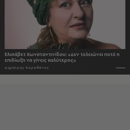
Ελισάβετ Κωνσταντινίδου: «Δεν τελειώνει ποτέ η
επιδίωξη να γίνεις καλύτερος»
Δημήτρης Καραθάνος