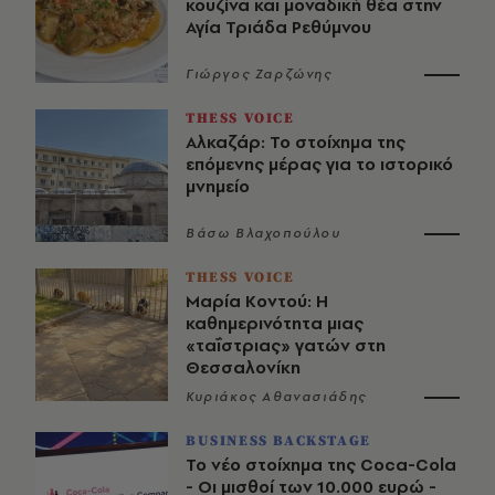
κουζίνα και μοναδική θέα στην
Αγία Τριάδα Ρεθύμνου
Γιώργος Ζαρζώνης
THESS VOICE
Αλκαζάρ: Το στοίχημα της
επόμενης μέρας για το ιστορικό
μνημείο
Βάσω Βλαχοπούλου
THESS VOICE
Μαρία Κοντού: Η
καθημερινότητα μιας
«ταΐστριας» γατών στη
Θεσσαλονίκη
Κυριάκος Αθανασιάδης
BUSINESS BACKSTAGE
Το νέο στοίχημα της Coca-Cola
- Οι μισθοί των 10.000 ευρώ -