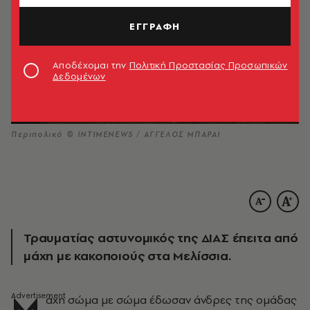
ΕΓΓΡΑΦΗ
Αποδέχομαι την
Πολιτική Προστασίας Προσωπικών
Δεδομένων
Περιπολικό © INTIMENEWS / ΑΓΓΕΛΟΣ ΜΠΑΡΑΙ
Τραυματίας αστυνομικός της ΔΙΑΣ έπειτα από
μάχη με κακοποιούς στα Μελίσσια.
Μ
άχη σώμα με σώμα έδωσαν άνδρες της ομάδας