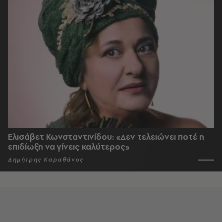
Ελισάβετ Κωνσταντινίδου: «Δεν τελειώνει ποτέ η
επιδίωξη να γίνεις καλύτερος»
Δημήτρης Καραθάνος