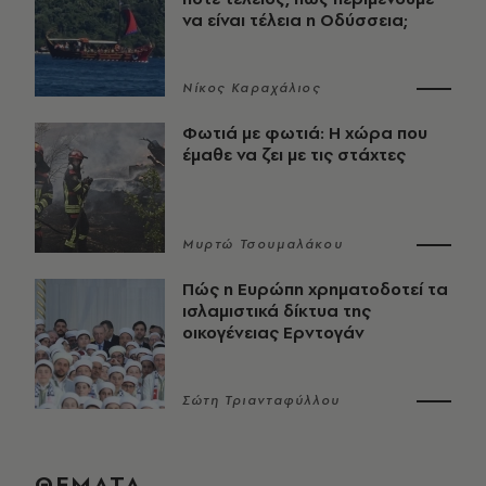
να είναι τέλεια η Οδύσσεια;
Νίκος Καραχάλιος
Φωτιά με φωτιά: Η χώρα που
έμαθε να ζει με τις στάχτες
Μυρτώ Τσουμαλάκου
Πώς η Ευρώπη χρηματοδοτεί τα
ισλαμιστικά δίκτυα της
οικογένειας Ερντογάν
Σώτη Τριανταφύλλου
ΘΕΜΑΤΑ