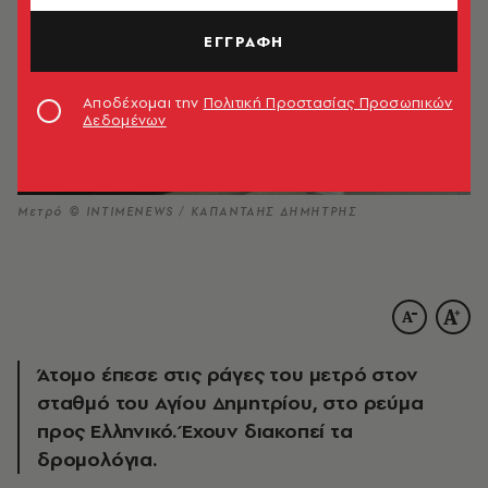
ΕΓΓΡΑΦΗ
Αποδέχομαι την
Πολιτική Προστασίας Προσωπικών
Δεδομένων
Μετρό © INTIMENEWS / ΚΑΠΑΝΤΑΗΣ ΔΗΜΗΤΡΗΣ
Άτομο έπεσε στις ράγες του μετρό στον
σταθμό του Αγίου Δημητρίου, στο ρεύμα
προς Ελληνικό. Έχουν διακοπεί τα
δρομολόγια.