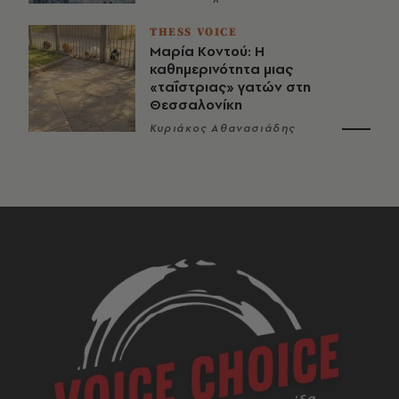
THESS VOICE
Μαρία Κοντού: Η
καθημερινότητα μιας
«ταΐστριας» γατών στη
Θεσσαλονίκη
Κυριάκος Αθανασιάδης