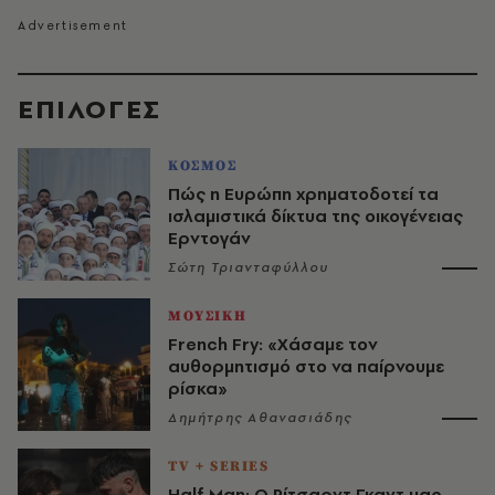
EΠΙΛΟΓΈΣ
ΚΟΣΜΟΣ
Πώς η Ευρώπη χρηματοδοτεί τα
ισλαμιστικά δίκτυα της οικογένειας
Ερντογάν
Σώτη Τριανταφύλλου
ΜΟΥΣΙΚΗ
French Fry: «Χάσαμε τον
αυθορμητισμό στο να παίρνουμε
ρίσκα»
Δημήτρης Αθανασιάδης
TV + SERIES
Half Man: Ο Ρίτσαρντ Γκαντ μας