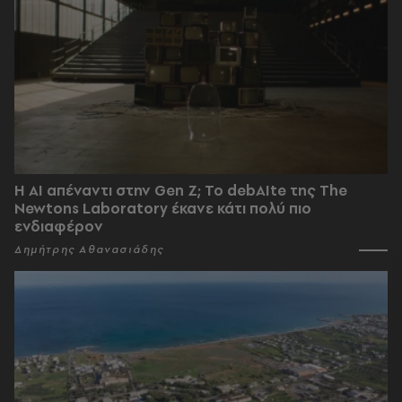
Η AI απέναντι στην Gen Z; Το debAIte της The
Newtons Laboratory έκανε κάτι πολύ πιο
ενδιαφέρον
Δημήτρης Αθανασιάδης