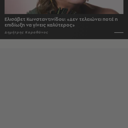
Ελισάβετ Κωνσταντινίδου: «Δεν τελειώνει ποτέ η
επιδίωξη να γίνεις καλύτερος»
Δημήτρης Καραθάνος