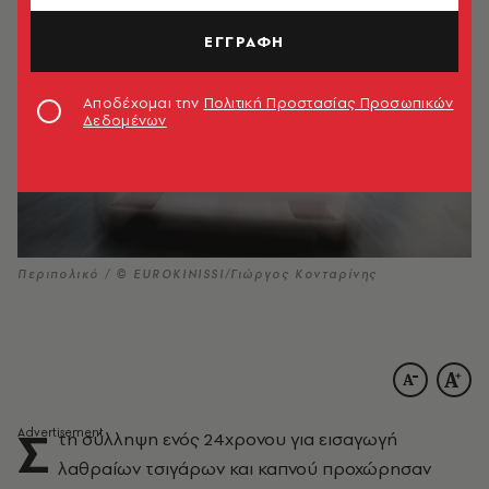
ΕΓΓΡΑΦΗ
Αποδέχομαι την
Πολιτική Προστασίας Προσωπικών
Δεδομένων
Περιπολικό / © EUROKINISSI/Γιώργος Κονταρίνης
Σ
τη σύλληψη ενός 24χρονου για εισαγωγή
λαθραίων τσιγάρων και καπνού προχώρησαν