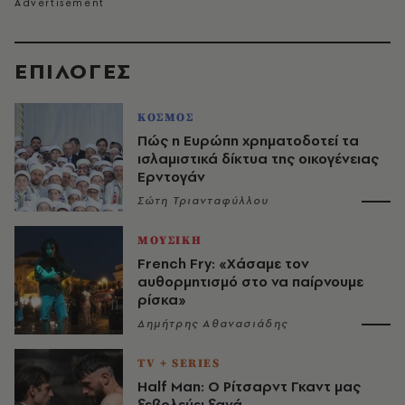
EΠΙΛΟΓΈΣ
ΚΟΣΜΟΣ
Πώς η Ευρώπη χρηματοδοτεί τα
ισλαμιστικά δίκτυα της οικογένειας
Ερντογάν
Σώτη Τριανταφύλλου
ΜΟΥΣΙΚΗ
French Fry: «Χάσαμε τον
αυθορμητισμό στο να παίρνουμε
ρίσκα»
Δημήτρης Αθανασιάδης
TV + SERIES
Half Man: Ο Ρίτσαρντ Γκαντ μας
ξεβολεύει ξανά