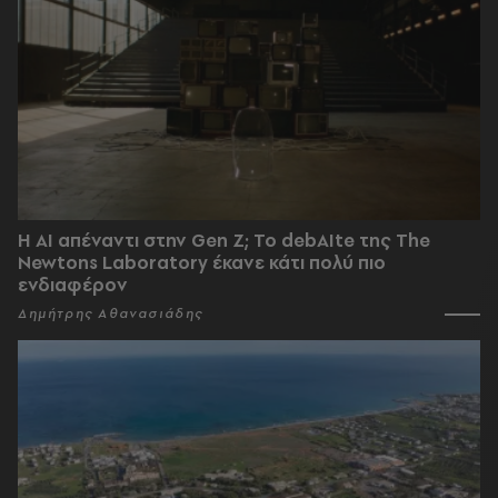
Η AI απέναντι στην Gen Z; Το debAIte της The
Newtons Laboratory έκανε κάτι πολύ πιο
ενδιαφέρον
Δημήτρης Αθανασιάδης