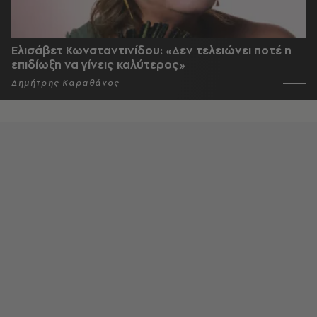
Ελισάβετ Κωνσταντινίδου: «Δεν τελειώνει ποτέ η
επιδίωξη να γίνεις καλύτερος»
Δημήτρης Καραθάνος