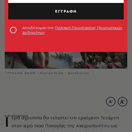
ΕΓΓΡΑΦΗ
Αποδέχομαι την
Πολιτική Προστασίας Προσωπικών
Δεδομένων
ΤΡΥΨΑΝΗ ΦΑΝΗ / MotionTeam / Eurokinissi
Ι
ερά αγρυπνία θα τελεστεί την ερχόμενη Τετάρτη
στον ιερό Ναό Παναγίας της Αχειροποιήτου ως