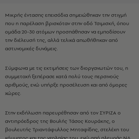
Μικρής έντασης επεισόδια σημειώθηκαν την στιγμή
που η παρέλαση βρισκόταν στην οδό Τσιμισκή, όπου
ομάδα 20-30 ατόμων προσπάθησαν να εμποδίσουν
την διέλευσή της, αλλά τελικά απωθήθηκαν από
αστυνομικές δυνάμεις.
Σύμφωνα με τις εκτιμήσεις των διοργανωτών του, η
συμμετοχή ξεπέρασε κατά πολύ τους περσινούς
αριθμούς, ενώ υπήρξε προσέλευση και από όμορες
χώρες.
Στην εκδήλωση παρευρέθησαν από τον ΣΥΡΙΖΑ ο
αντιπρόεδρος της Βουλής Τάσος Κουράκης, ο
βουλευτής Τριαντάφυλλος Μηταφίδης, στελέχη του
κόμματος και της νεολαίας του, ενώ από πλευράς ΝΔ