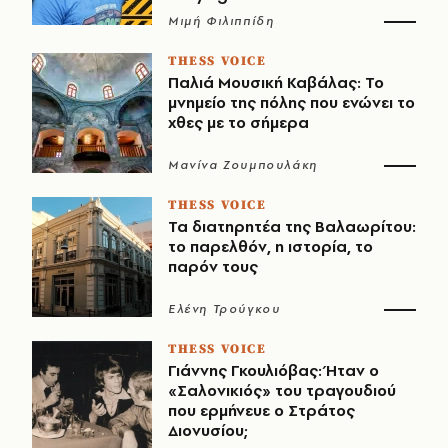
Μιμή Φιλιππίδη
THESS VOICE
Παλιά Μουσική Καβάλας: Το
μνημείο της πόλης που ενώνει το
χθες με το σήμερα
Μανίνα Ζουμπουλάκη
THESS VOICE
Τα διατηρητέα της Βαλαωρίτου:
το παρελθόν, η ιστορία, το
παρόν τους
Ελένη Τρούγκου
THESS VOICE
Γιάννης Γκουλιόβας: Ήταν ο
«Σαλονικιός» του τραγουδιού
που ερμήνευε ο Στράτος
Διονυσίου;