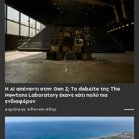
Η AI απέναντι στην Gen Z; Το debAIte της The
Newtons Laboratory έκανε κάτι πολύ πιο
ενδιαφέρον
Δημήτρης Αθανασιάδης