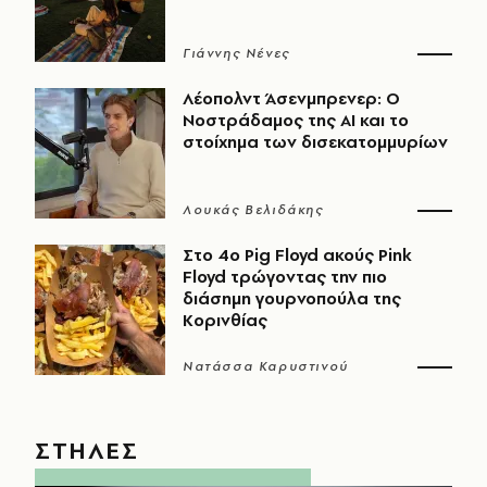
Γιάννης Νένες
Λέοπολντ Άσενμπρενερ: Ο
Νοστράδαμος της AI και το
στοίχημα των δισεκατομμυρίων
Λουκάς Βελιδάκης
Στο 4ο Pig Floyd ακούς Pink
Floyd τρώγοντας την πιο
διάσημη γουρνοπούλα της
Κορινθίας
Νατάσσα Καρυστινού
ΣΤΗΛΕΣ