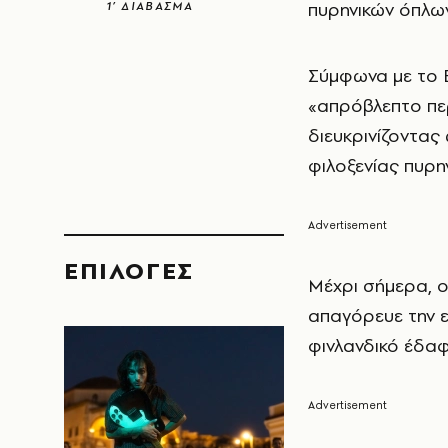
πυρηνικών όπλω
1’ ΔΙΑΒΑΣΜΑ
Σύμφωνα με το
«απρόβλεπτο πε
διευκρινίζοντας
φιλοξενίας πυρη
EΠΙΛΟΓΈΣ
Μέχρι σήμερα, ο
απαγόρευε την 
φινλανδικό έδαφ