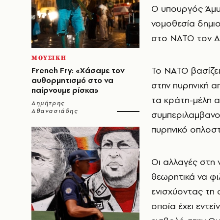
Ο υπουργός Άμυν
νομοθεσία δημιο
στο ΝΑΤΟ τον Απ
ΜΟΥΣΙΚΗ
Το ΝΑΤΟ βασίζει
French Fry: «Χάσαμε τον
αυθορμητισμό στο να
στην πυρηνική α
παίρνουμε ρίσκα»
τα κράτη-μέλη α
Δημήτρης
Αθανασιάδης
συμπεριλαμβανο
πυρηνικό οπλοστ
Οι αλλαγές στη 
θεωρητικά να φι
ενισχύοντας τη 
οποία έχει εντεί