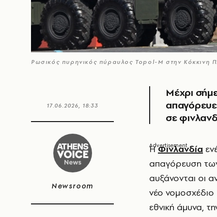
Ρωσικός πυρηνικός πύραυλος Topol-M στην Κόκκινη Π
Μέχρι σήμε
απαγόρευε
17.06.2026, 18:33
σε φινλαν
Η
Φινλανδία
ενέ
απαγόρευση των
αυξάνονται οι α
Newsroom
νέο νομοσχέδιο 
εθνική άμυνα, τ