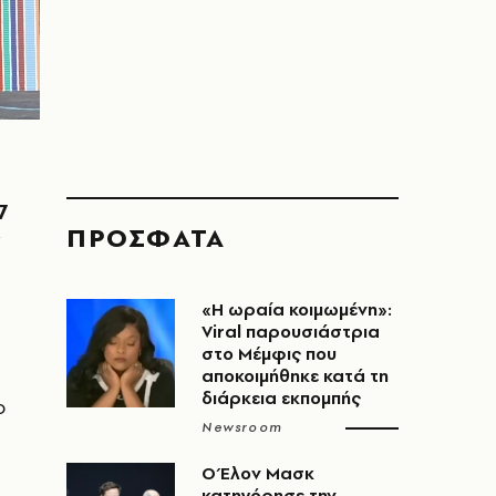
7
ΠΡΟΣΦΑΤΑ
ν
«H ωραία κοιμωμένη»:
Viral παρουσιάστρια
στο Μέμφις που
αποκοιμήθηκε κατά τη
διάρκεια εκπομπής
ο
Newsroom
Ο Έλον Μασκ
κατηγόρησε την