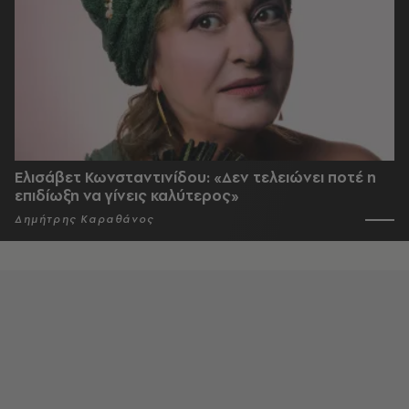
Ελισάβετ Κωνσταντινίδου: «Δεν τελειώνει ποτέ η
επιδίωξη να γίνεις καλύτερος»
Δημήτρης Καραθάνος