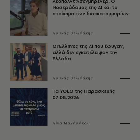
Λέοπολντ Άσενμπρενερ: Ο
Νοστράδαμος της AI και το
στοίχημα των δισεκατομμυρίων
Λουκάς Βελιδάκης
Οι Έλληνες της ΑΙ που έφυγαν,
αλλά δεν εγκατέλειψαν την
Ελλάδα
Λουκάς Βελιδάκης
Τα YOLO της Παρασκευής
07.08.2026
Λίνα Μανδράκου