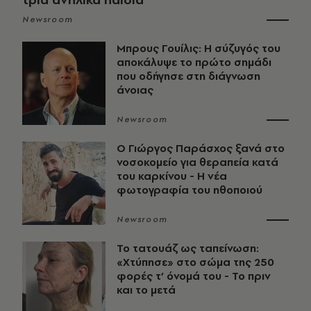
Newsroom
Μπρους Γουίλις: Η σύζυγός του
αποκάλυψε το πρώτο σημάδι
που οδήγησε στη διάγνωση
άνοιας
Newsroom
O Γιώργος Παράσχος ξανά στο
νοσοκομείο για θεραπεία κατά
του καρκίνου - Η νέα
φωτογραφία του ηθοποιού
Newsroom
Το τατουάζ ως ταπείνωση:
«Χτύπησε» στο σώμα της 250
φορές τ’ όνομά του - Το πριν
και το μετά