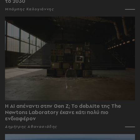
το 2030
Μπάμπης Καλογιάννης
Η AI απέναντι στην Gen Z; Το debAIte της The
Newtons Laboratory έκανε κάτι πολύ πιο
ενδιαφέρον
Δημήτρης Αθανασιάδης