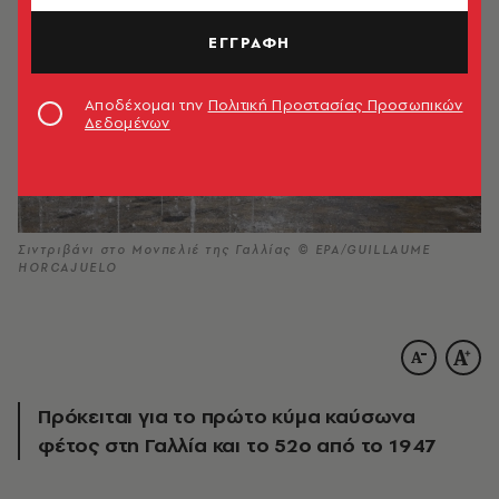
ΕΓΓΡΑΦΗ
Αποδέχομαι την
Πολιτική Προστασίας Προσωπικών
Δεδομένων
Σιντριβάνι στο Μονπελιέ της Γαλλίας © ΕΡΑ/GUILLAUME
HORCAJUELO
Πρόκειται για το πρώτο κύμα καύσωνα
φέτος στη Γαλλία και το 52ο από το 1947