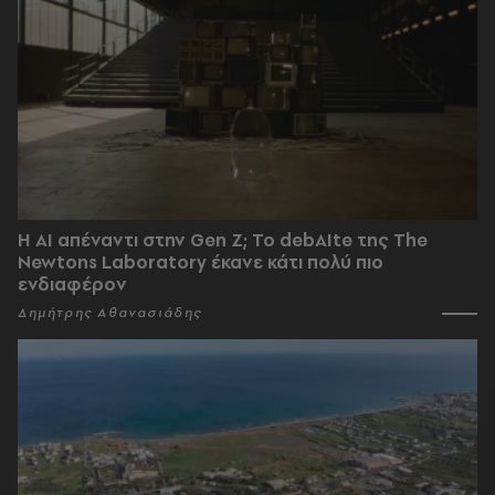
Η AI απέναντι στην Gen Z; Το debAIte της The
Newtons Laboratory έκανε κάτι πολύ πιο
ενδιαφέρον
Δημήτρης Αθανασιάδης