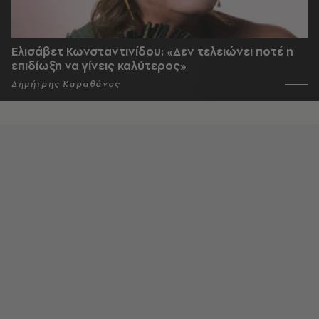
Ελισάβετ Κωνσταντινίδου: «Δεν τελειώνει ποτέ η
επιδίωξη να γίνεις καλύτερος»
Δημήτρης Καραθάνος