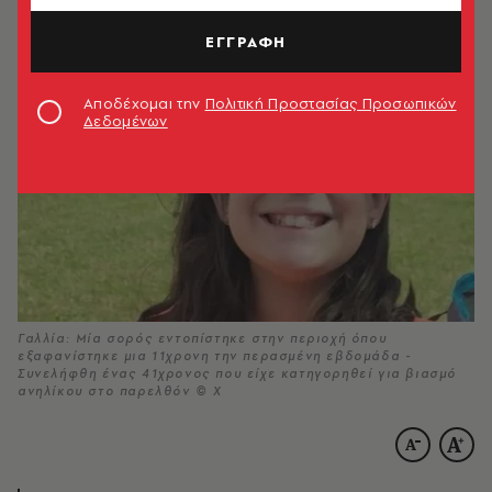
10.06.2026, 20:53
1’ ΔΙΑΒΑΣΜΑ
ΕΓΓΡΑΦΗ
Αποδέχομαι την
Πολιτική Προστασίας Προσωπικών
Δεδομένων
Γαλλία: Μία σορός εντοπίστηκε στην περιοχή όπου
εξαφανίστηκε μια 11χρονη την περασμένη εβδομάδα -
Συνελήφθη ένας 41χρονος που είχε κατηγορηθεί για βιασμό
ανηλίκου στο παρελθόν © Χ