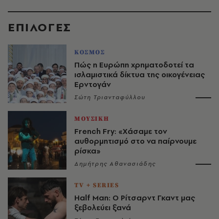
EΠΙΛΟΓΈΣ
ΚΟΣΜΟΣ
Πώς η Ευρώπη χρηματοδοτεί τα
ισλαμιστικά δίκτυα της οικογένειας
Ερντογάν
Σώτη Τριανταφύλλου
ΜΟΥΣΙΚΗ
French Fry: «Χάσαμε τον
αυθορμητισμό στο να παίρνουμε
ρίσκα»
Δημήτρης Αθανασιάδης
TV + SERIES
Half Man: Ο Ρίτσαρντ Γκαντ μας
ξεβολεύει ξανά