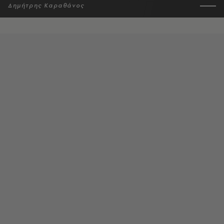
Δημήτρης Καραθάνος