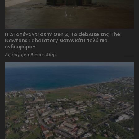
Η AI απέναντι στην Gen Z; Το debAIte της The
Newtons Laboratory έκανε κάτι πολύ πιο
ενδιαφέρον
Δημήτρης Αθανασιάδης