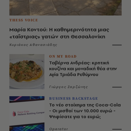
THESS VOICE
Μαρία Κοντού: Η καθημερινότητα μιας
«ταΐστριας» γατών στη Θεσσαλονίκη
Κυριάκος Αθανασιάδης
ON MY ROAD
Ταβέρνα Ανδρέας: κρητική
κουζίνα και μοναδική θέα στην
Αγία Τριάδα Ρεθύμνου
Γιώργος Ζαρζώνης
BUSINESS BACKSTAGE
Το νέο στοίχημα της Coca-Cola
- Οι μισθοί των 10.000 ευρώ -
Ψηφίσατε για το ευρώ;
Operator