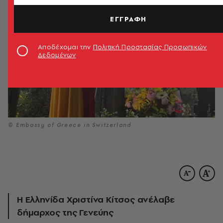
ΕΓΓΡΑΦΗ
Αποδέχομαι την
Πολιτική Προστασίας Προσωπικών
Δεδομένων
© Embassy of Greece in Switzerland
Η Ελληνίδα Χριστίνα Κίτσος ανέλαβε
δήμαρχος της Γενεύης