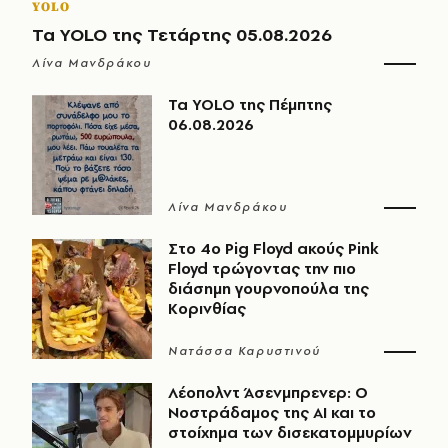
YOLO
Τα YOLO της Τετάρτης 05.08.2026
Λίνα Μανδράκου
Τα YOLO της Πέμπτης
06.08.2026
Λίνα Μανδράκου
Στο 4ο Pig Floyd ακούς Pink
Floyd τρώγοντας την πιο
διάσημη γουρνοπούλα της
Κορινθίας
Νατάσσα Καρυστινού
Λέοπολντ Άσενμπρενερ: Ο
Νοστράδαμος της AI και το
στοίχημα των δισεκατομμυρίων