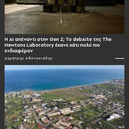
Η AI απέναντι στην Gen Z; Το debAIte της The
Newtons Laboratory έκανε κάτι πολύ πιο
ενδιαφέρον
Δημήτρης Αθανασιάδης