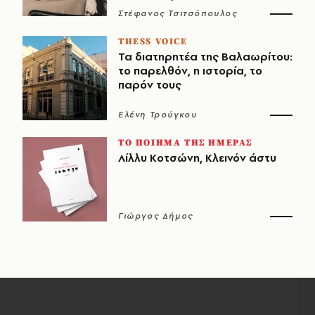
Στέφανος Τσιτσόπουλος
THESS VOICE
Τα διατηρητέα της Βαλαωρίτου:
το παρελθόν, η ιστορία, το
παρόν τους
Ελένη Τρούγκου
ΤΟ ΠΟΙΗΜΑ ΤΗΣ ΗΜΕΡΑΣ
Λίλλυ Κοτσώνη, Κλεινόν άστυ
Γιώργος Δήμος