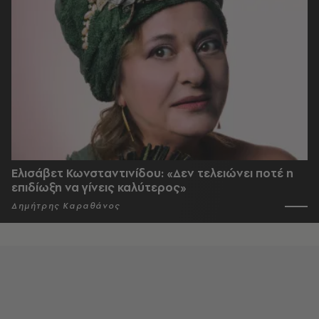
Ελισάβετ Κωνσταντινίδου: «Δεν τελειώνει ποτέ η
επιδίωξη να γίνεις καλύτερος»
Δημήτρης Καραθάνος