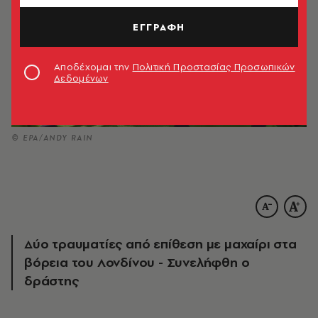
ΕΓΓΡΑΦΗ
Αποδέχομαι την
Πολιτική Προστασίας Προσωπικών
Δεδομένων
© EPA/ANDY RAIN
Δύο τραυματίες από επίθεση με μαχαίρι στα
βόρεια του Λονδίνου - Συνελήφθη ο
δράστης