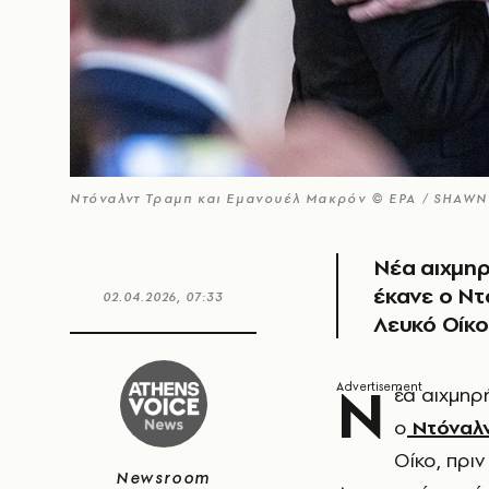
Ντόναλντ Τραμπ και Εμανουέλ Μακρόν © EPA / SHAW
Νέα αιχμη
έκανε ο Ντ
02.04.2026, 07:33
Λευκό Οίκο
Ν
έα αιχμηρ
ο
Ντόναλν
Οίκο, πριν
Newsroom