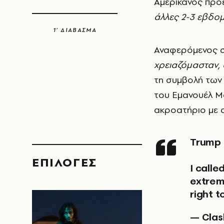
Αμερικανός πρό
άλλες 2-3 εβδο
1’ ΔΙΑΒΑΣΜΑ
Αναφερόμενος 
χρειαζόμασταν,
τη συμβολή των
του Εμανουέλ Μ
ακροατήριο με 
Trump
EΠΙΛΟΓΈΣ
I call
extreme
right t
— Clas