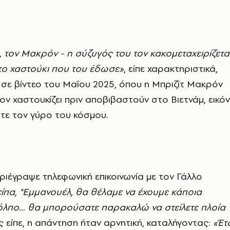
, τον Μακρόν - η σύζυγός του τον κακομεταχειρίζεται
το χαστούκι που του έδωσε»
, είπε χαρακτηριστικά,
σε βίντεο του Μαΐου 2025, όπου η Μπριζίτ Μακρόν
τον χαστουκίζει πριν αποβιβαστούν στο Βιετνάμ, εικό
ότε τον γύρο του κόσμου.
εριέγραψε τηλεφωνική επικοινωνία με τον Γάλλο
είπα, "Εμμανουέλ, θα θέλαμε να έχουμε κάποια
όλπο... θα μπορούσατε παρακαλώ να στείλετε πλοία
είπε, η απάντηση ήταν αρνητική, καταλήγοντας:
«Έτ