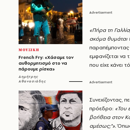
«Πήρα τη Γαλλία
ακόμα θυμάται 
παραπέμποντας 
ΜΟΥΣΙΚΗ
εμφανίζεται να 
French Fry: «Χάσαμε τον
αυθορμητισμό στο να
που είχε κάνει τ
πάρουμε ρίσκα»
Δημήτρης
Αθανασιάδης
Συνεχίζοντας, π
πρόεδρο:
«Του 
βοήθεια στον Κ
αμέσως;"».
Όπως 