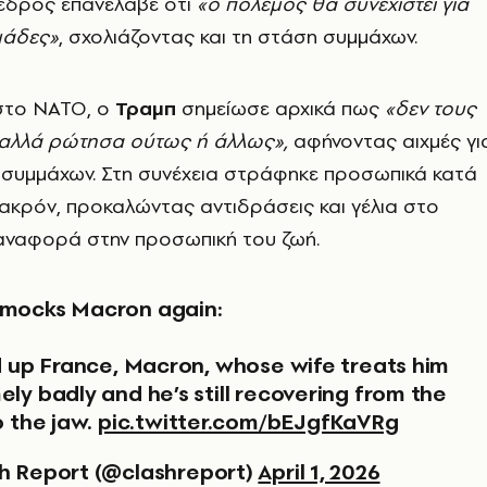
εδρος επανέλαβε ότι
«ο πόλεμος θα συνεχιστεί για
μάδες»
, σχολιάζοντας και τη στάση συμμάχων.
στο ΝΑΤΟ, ο
Τραμπ
σημείωσε αρχικά πως
«δεν τους
 αλλά ρώτησα ούτως ή άλλως»,
αφήνοντας αιχμές γι
 συμμάχων. Στη συνέχεια στράφηκε προσωπικά κατά
ακρόν, προκαλώντας αντιδράσεις και γέλια στο
αναφορά στην προσωπική του ζωή.
 mocks Macron again:
ed up France, Macron, whose wife treats him
ly badly and he’s still recovering from the
o the jaw.
pic.twitter.com/bEJgfKaVRg
h Report (@clashreport)
April 1, 2026