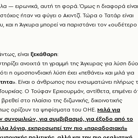
λα — ειρωνικά, αυτή τη φορά. Όμως η διαφορά είνα
στόχος ήταν να φύγει ο Ακιντζί. Τώρα ο Τατάρ είναι
υ, και η Άγκυρα μπορεί να παριστάνει τον «ουδέτερο
ντως, είναι
ξεκάθαρη
:
τηρίζει ανοιχτά τη γραμμή της Άγκυρας για λύση δύ
τι η ομοσπονδιακή λύση έχει «πεθάνει» και μιλά για
ότητα
». Είναι ο άνθρωπος που ενσωματώνει πλήρως 
Τουρκίας. Ο Τούφαν Ερχιουρμάν, αντίθετα, επιμένει ό
 βρεθεί στο πλαίσιο της διζωνικής, δικοινοτικής
πως ορίζουν τα ψηφίσματα του ΟΗΕ.
Μιλά για
 συνομιλιών, για συμβιβασμό, για έξοδο από το
λλα λόγια, εκπροσωπεί την πιο «παραδοσιακή»
υπριακής πολιτικής, αλλά και την πιο ρεαλιστική