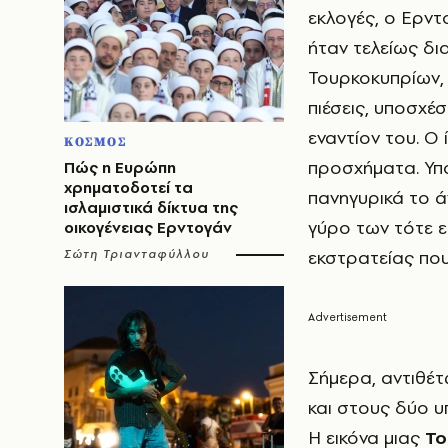
εκλογές, ο Ερντ
ήταν τελείως δι
Τουρκοκυπρίων, 
πιέσεις, υποσχέ
εναντίον του. Ο
ΚΟΣΜΟΣ
προσχήματα. Υπ
Πώς η Ευρώπη
χρηματοδοτεί τα
πανηγυρικά το ά
ισλαμιστικά δίκτυα της
γύρο των τότε 
οικογένειας Ερντογάν
εκστρατείας που
Σώτη Τριανταφύλλου
Σήμερα, αντιθέ
και στους δύο υ
Η εικόνα μιας
Το