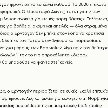
ογάν φρόντισε να το κάνει καθαρό. Το 2020 η εικόνα
αφορετική. Ο Μουσταφά Ακιντζί, τότε ηγέτης των
μιλούσε ανοιχτά για «ωμές παρεμβάσεις». Τηλέφωνα
σεις για βοήθεια, ακόμη και απειλές — όλα στραμμένα
 ίδιος ο Ερντογάν δεν μπήκε στον κόπο να κρατήσει
οδέχτηκε τον Τατάρ στην Άγκυρα και παρουσίασε
νοιγμα μέρους των Βαρωσίων, λίγο πριν τον δεύτερ
εκλογών. Ήταν το πιο απροκάλυπτο «δώρο»
 θα μπορούσε να φανταστεί κανείς.
τως, ο
Ερντογάν
περιορίζεται σε ευχές: «καλή επιτυχί
ποψηφίους». Λες και μιλάει για εκλογές στη Νορβηγία
υρκίας
που σέβεται τις δημοκρατικές διαδικασίες