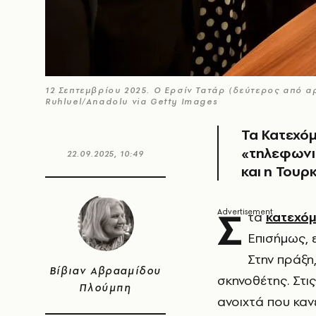
12 Σεπτεμβρίου 2025. Ο Ερσίν Τατάρ (δεύτερος από α
Ruhluel/Anadolu via Getty Images
Τα Κατεχόμ
«τηλεφωνι
22.09.2025, 10:49
και η Τουρ
Σ
τα
κατεχόμ
Επισήμως, 
Στην πράξη,
Βίβιαν Αβρααμίδου
σκηνοθέτης. Στι
Πλούμπη
ανοιχτά που καν