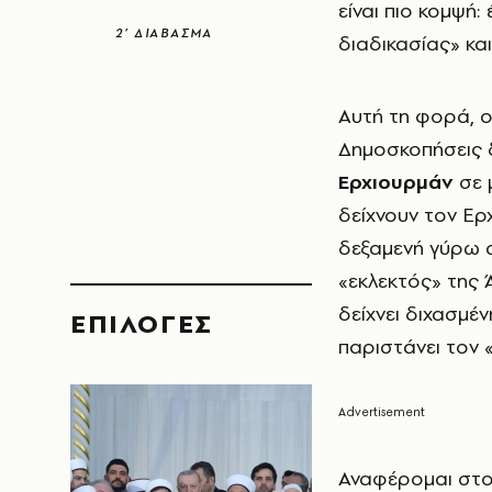
είναι πιο κομψή
2’ ΔΙΑΒΑΣΜΑ
διαδικασίας» κα
Αυτή τη φορά, ο
Δημοσκοπήσεις δ
Ερχιουρμάν
σε 
δείχνουν τον Ερ
δεξαμενή γύρω σ
«εκλεκτός» της 
δείχνει διχασμέν
EΠΙΛΟΓΈΣ
παριστάνει τον 
Αναφέρομαι στον