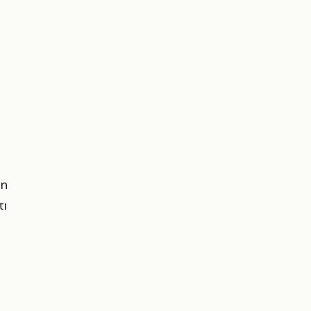
ι
ο
τη
τι