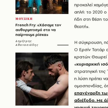
προκαλεί χαμόγε
απλή: το 2020 ο 
ήδη στη θέση το
ΜΟΥΣΙΚΗ
French Fry: «Χάσαμε τον
θεατή».
αυθορμητισμό στο να
παίρνουμε ρίσκα»
Δημήτρης
Η σύγκρουση, πά
Αθανασιάδης
Ο Ερσίν Τατάρ σ
κρατών. Θεωρεί ό
«
κυριαρχική ισ
στρατηγική της 
η λύση πρέπει να
ομοσπονδίας, ό
επανέναρξη των
αδιέξοδο. Με ά
γραμμή τουρκοκ