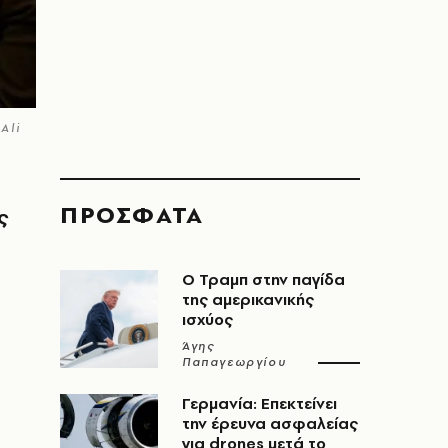
Ali
ΠΡΟΣΦΑΤΑ
ς
Ο Τραμπ στην παγίδα
της αμερικανικής
ισχύος
Άγης
Παπαγεωργίου
Γερμανία: Επεκτείνει
την έρευνα ασφαλείας
για drones μετά το