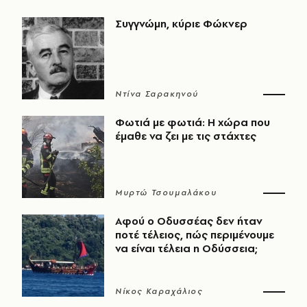
Συγγνώμη, κύριε Φώκνερ
Ντίνα Σαρακηνού
Φωτιά με φωτιά: Η χώρα που
έμαθε να ζει με τις στάχτες
Μυρτώ Τσουμαλάκου
Αφού ο Οδυσσέας δεν ήταν
ποτέ τέλειος, πώς περιμένουμε
να είναι τέλεια η Οδύσσεια;
Νίκος Καραχάλιος