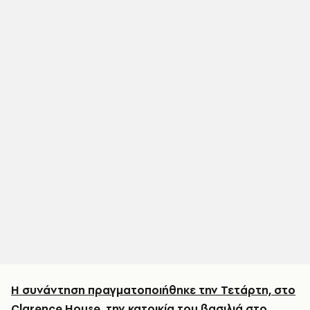
Η συνάντηση πραγματοποιήθηκε την Τετάρτη, στο
Clarence House, την κατοικία του βασιλιά στο