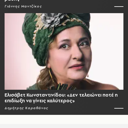
Γιάννης Μαντζίκος
Ελισάβετ Κωνσταντινίδου: «Δεν τελειώνει ποτέ η
επιδίωξη να γίνεις καλύτερος»
Δημήτρης Καραθάνος