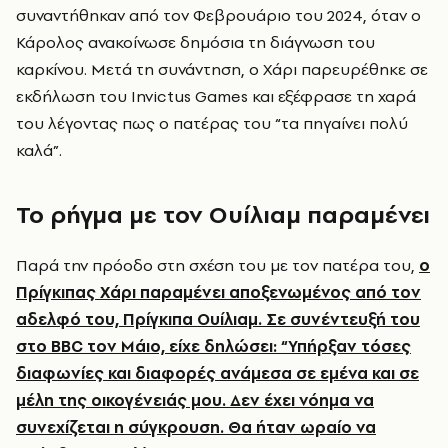
συναντήθηκαν από τον Φεβρουάριο του 2024, όταν ο
Κάρολος ανακοίνωσε δημόσια τη διάγνωση του
καρκίνου. Μετά τη συνάντηση, ο Χάρι παρευρέθηκε σε
εκδήλωση του Invictus Games και εξέφρασε τη χαρά
του λέγοντας πως ο πατέρας του “τα πηγαίνει πολύ
καλά”.
Το ρήγμα με τον Ουίλιαμ παραμένει
Παρά την πρόοδο στη σχέση του με τον πατέρα του,
ο
Πρίγκιπας Χάρι παραμένει αποξενωμένος από τον
αδελφό του, Πρίγκιπα Ουίλιαμ. Σε συνέντευξή του
στο BBC τον Μάιο, είχε δηλώσει: “Υπήρξαν τόσες
διαφωνίες και διαφορές ανάμεσα σε εμένα και σε
μέλη της οικογένειάς μου. Δεν έχει νόημα να
συνεχίζεται η σύγκρουση. Θα ήταν ωραίο να