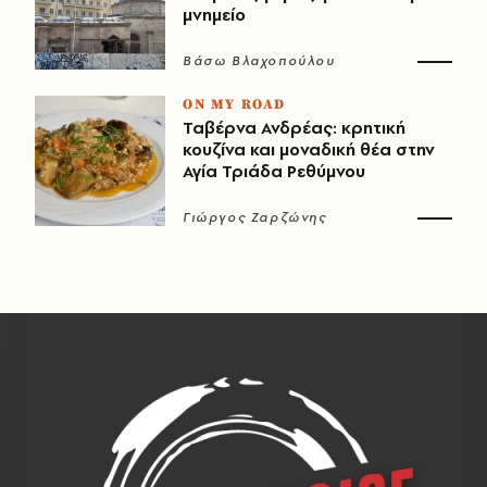
μνημείο
Βάσω Βλαχοπούλου
ON MY ROAD
Ταβέρνα Ανδρέας: κρητική
κουζίνα και μοναδική θέα στην
Αγία Τριάδα Ρεθύμνου
Γιώργος Ζαρζώνης