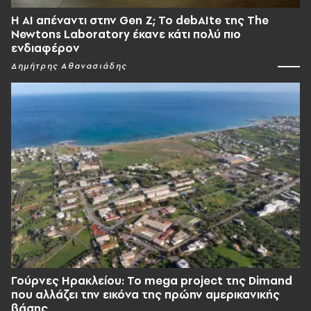
Η AI απέναντι στην Gen Z; Το debAIte της The
Newtons Laboratory έκανε κάτι πολύ πιο
ενδιαφέρον
Δημήτρης Αθανασιάδης
Γούρνες Ηρακλείου: To mega project της Dimand
που αλλάζει την εικόνα της πρώην αμερικανικής
βάσης