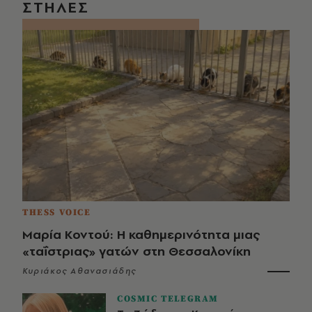
ΣΤΗΛΕΣ
THESS VOICE
Μαρία Κοντού: Η καθημερινότητα μιας
«ταΐστριας» γατών στη Θεσσαλονίκη
Κυριάκος Αθανασιάδης
COSMIC TELEGRAM