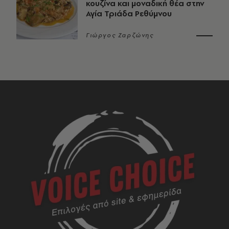
κουζίνα και μοναδική θέα στην
Αγία Τριάδα Ρεθύμνου
Γιώργος Ζαρζώνης