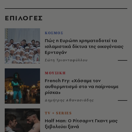
EΠΙΛΟΓΈΣ
ΚΟΣΜΟΣ
Πώς η Ευρώπη χρηματοδοτεί τα
ισλαμιστικά δίκτυα της οικογένειας
Ερντογάν
Σώτη Τριανταφύλλου
ΜΟΥΣΙΚΗ
French Fry: «Χάσαμε τον
αυθορμητισμό στο να παίρνουμε
ρίσκα»
Δημήτρης Αθανασιάδης
TV + SERIES
Half Man: Ο Ρίτσαρντ Γκαντ μας
ξεβολεύει ξανά