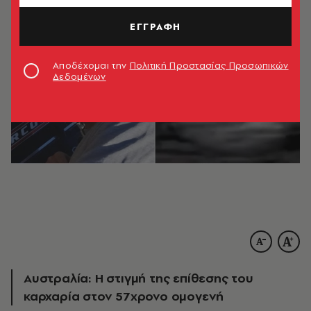
ΕΓΓΡΑΦΗ
Αποδέχομαι την
Πολιτική Προστασίας Προσωπικών
Δεδομένων
Αυστραλία: Η στιγμή της επίθεσης του
καρχαρία στον 57χρονο ομογενή