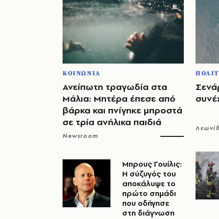
ΚΟΙΝΩΝΙΑ
ΠΟΛΙΤ
Ανείπωτη τραγωδία στα
Σενάρ
Μάλια: Μητέρα έπεσε από
συνέχ
βάρκα και πνίγηκε μπροστά
σε τρία ανήλικα παιδιά
Λεωνί
Newsroom
Μπρους Γουίλις:
Η σύζυγός του
αποκάλυψε το
πρώτο σημάδι
που οδήγησε
στη διάγνωση