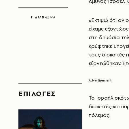
Άμυνας Ίσραελ Κ
1’ ΔΙΑΒΑΣΜΑ
«Εκτιμώ ότι αν 
είχαμε εξοντώσε
στη δημόσια τηλ
κρύφτηκε υπογεί
τους διοικητές 
εξοντώθηκαν. Έτ
EΠΙΛΟΓΈΣ
Το Ισραήλ σκότ
διοικητές και πυ
πόλεμος.