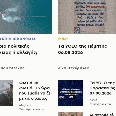
ΙΚΗ & ΟΙΚΟΝΟΜΙΑ
YOLO
ια πολιτικής
Τα YOLO της Πέμπτης
ειας ή αλλαγής;
06.08.2026
δας Καστανάς
Λίνα Μανδράκου
Φωτιά με
Τα YOLO της
φωτιά: Η χώρα
Παρασκευής
που έμαθε να ζει
07.08.2026
με τις στάχτες
Λίνα
Μανδράκου
Μυρτώ
Τσουμαλάκου
Αμπντούλ ελ-