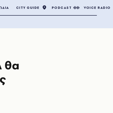
ΩΔΙΑ
CITY GUIDE
PODCAST
VOICE RADIO
λ θα
ς