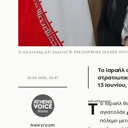
Ο αγιατολάχ Αλί Χαμενεΐ © EPA/SUPREME LEADER OFF
Το Ισραήλ
στρατιωτικ
26.06.2025, 20:47
13 Ιουνίου
Τ
ο Ισραήλ θ
αγιατολάχ
πόλεμο μετ
Newsroom