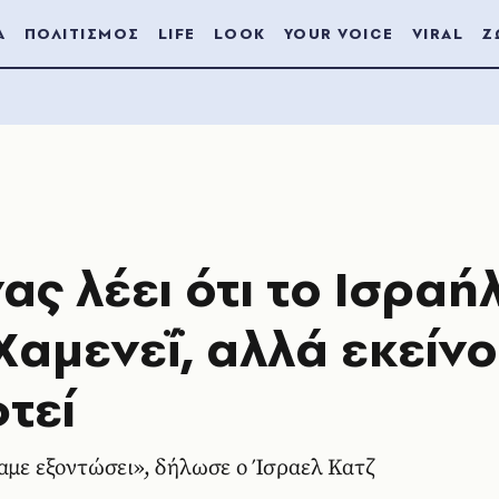
Α
ΠΟΛΙΤΙΣΜΟΣ
LIFE
LOOK
YOUR VOICE
VIRAL
Ζ
ς λέει ότι το Ισραή
Χαμενεΐ, αλλά εκείνο
τεί
χαμε εξοντώσει», δήλωσε ο Ίσραελ Κατζ