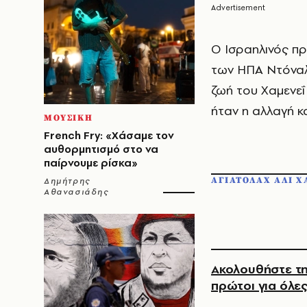
Ο Ισραηλινός π
των ΗΠΑ Ντόναλ
ζωή του Χαμενεΐ
ήταν η αλλαγή κ
ΜΟΥΣΙΚΗ
French Fry: «Χάσαμε τον
αυθορμητισμό στο να
παίρνουμε ρίσκα»
ΑΓΙΑΤΟΛΑΧ AΛΙ Χ
Δημήτρης
Αθανασιάδης
Ακολουθήστε τη
πρώτοι για όλες