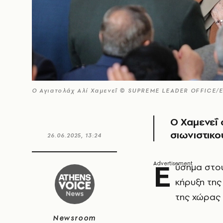
Ο Αγιατολάχ Αλί Χαμενεΐ © SUPREME LEADER OFFICE/
Ο Χαμενεΐ σ
σιωνιστικο
26.06.2025, 13:24
Ε
ύσημα στο
κήρυξη της
της χώρας
Newsroom