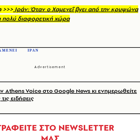
η >>>
Ιράν: Όταν ο Χαμενεΐ βγει από την κρυψώνα
ια πολύ διαφορετική χώρα
ΑΜΕΝΕΙ
ΙΡΑΝ
ν Athens Voice στο Google News κι ενημερωθείτε
 τις ειδήσεις
ΓΡΑΦΕΙΤΕ ΣΤΟ NEWSLETTER
ΜΑΣ