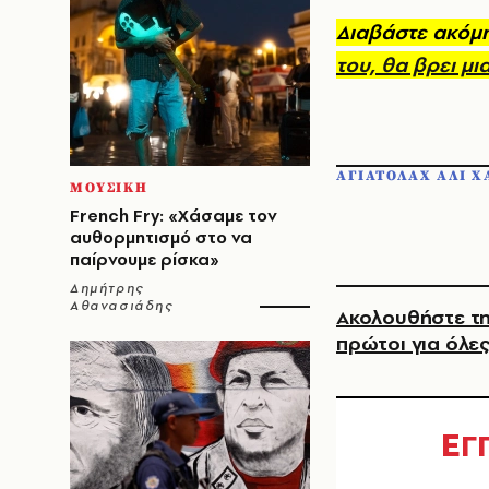
Διαβάστε ακόμ
του, θα βρει μ
ΑΓΙΑΤΟΛΑΧ AΛΙ Χ
ΜΟΥΣΙΚΗ
French Fry: «Χάσαμε τον
αυθορμητισμό στο να
παίρνουμε ρίσκα»
Δημήτρης
Αθανασιάδης
Ακολουθήστε τη
πρώτοι για όλες
Ε
Γ