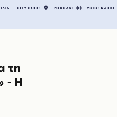
ΩΔΙΑ
CITY GUIDE
PODCAST
VOICE RADIO
α τη
 - Η