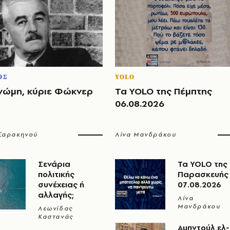
ΟΣ
YOLO
νώμη, κύριε Φώκνερ
Τα YOLO της Πέμπτης
06.08.2026
 Σαρακηνού
Λίνα Μανδράκου
Σενάρια
Τα YOLO της
πολιτικής
Παρασκευής
συνέχειας ή
07.08.2026
αλλαγής;
Λίνα
Μανδράκου
Λεωνίδας
Καστανάς
Αμπντούλ ελ-