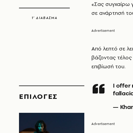
«Σας συγχαίρω γ
σε ανάρτησή του
1’ ΔΙΑΒΑΣΜΑ
Από λεπτό σε λε
βάζοντας τέλος
επιβίωσή του.
I offer my congratulations on the victory over the
fallaci
EΠΙΛΟΓΈΣ
— Kham