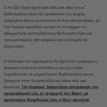
Ο Ρετζέπ Ταγίπ Ερντογάν δήλωσε χθες ότι οι
διαδηλώσεις κατά της φυλάκισης του Εκρέμ
Ιμάμογλου έχουν μετατραπεί σε ένα «κίνημα βίας», με
τον Τούρκο πρόεδρο να λέει ότι το κόμμα της
αξιωματικής αντιπολίτευσης θα λογοδοτήσει για
τραυματισμούς αστυνομικών και για ζημιές σε
περιουσίες.
Η σύλληψη την περασμένη Τετάρτη του Ιμάμογλου,
βασικού πολιτικού αντιπάλου του Ερντογάν,
πυροδότησε τις μεγαλύτερες διαδηλώσεις στους
δρόμους στην Τουρκία εδώ και πάνω από μια
δεκαετία.
Την Κυριακή, δικαστήριο αποφάσισε την
προφυλάκισή του, εν αναμονή της δίκης, με
κατηγορίες διαφθοράς που ο ίδιος αρνείται
.