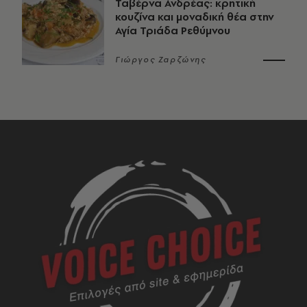
Ταβέρνα Ανδρέας: κρητική
κουζίνα και μοναδική θέα στην
Αγία Τριάδα Ρεθύμνου
Γιώργος Ζαρζώνης