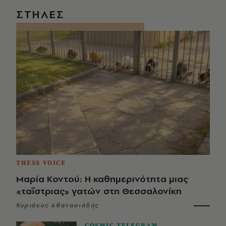
ΣΤΗΛΕΣ
THESS VOICE
Μαρία Κοντού: Η καθημερινότητα μιας
«ταΐστριας» γατών στη Θεσσαλονίκη
Κυριάκος Αθανασιάδης
COSMIC TELEGRAM