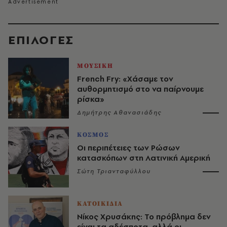
EΠΙΛΟΓΈΣ
ΜΟΥΣΙΚΗ
French Fry: «Χάσαμε τον
αυθορμητισμό στο να παίρνουμε
ρίσκα»
Δημήτρης Αθανασιάδης
ΚΟΣΜΟΣ
Οι περιπέτειες των Ρώσων
κατασκόπων στη Λατινική Αμερική
Σώτη Τριανταφύλλου
ΚΑΤΟΙΚΙΔΙΑ
Νίκος Χρυσάκης: Το πρόβλημα δεν
είναι τα αδέσποτα, αλλά οι