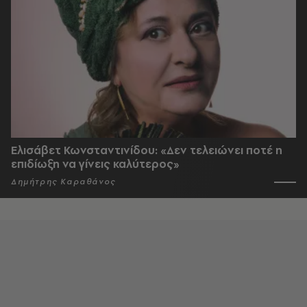
Ελισάβετ Κωνσταντινίδου: «Δεν τελειώνει ποτέ η
επιδίωξη να γίνεις καλύτερος»
Δημήτρης Καραθάνος