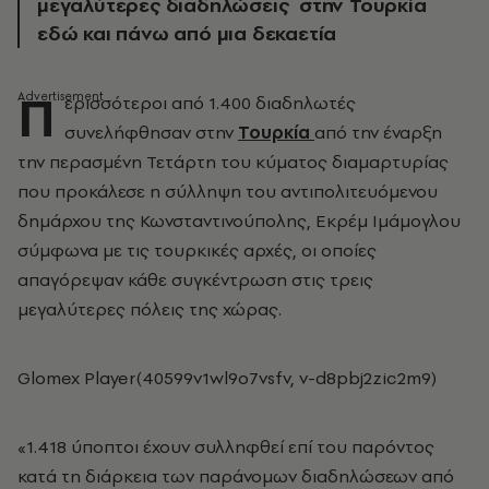
μεγαλύτερες διαδηλώσεις στην Τουρκία
εδώ και πάνω από μια δεκαετία
Π
ερισσότεροι από 1.400 διαδηλωτές
συνελήφθησαν στην
Τουρκία
από την έναρξη
την περασμένη Τετάρτη του κύματος διαμαρτυρίας
που προκάλεσε η σύλληψη του αντιπολιτευόμενου
δημάρχου της Κωνσταντινούπολης, Εκρέμ Ιμάμογλου
σύμφωνα με τις τουρκικές αρχές, οι οποίες
απαγόρεψαν κάθε συγκέντρωση στις τρεις
μεγαλύτερες πόλεις της χώρας.
Glomex Player(40599v1wl9o7vsfv, v-d8pbj2zic2m9)
«1.418 ύποπτοι έχουν συλληφθεί επί του παρόντος
κατά τη διάρκεια των παράνομων διαδηλώσεων από