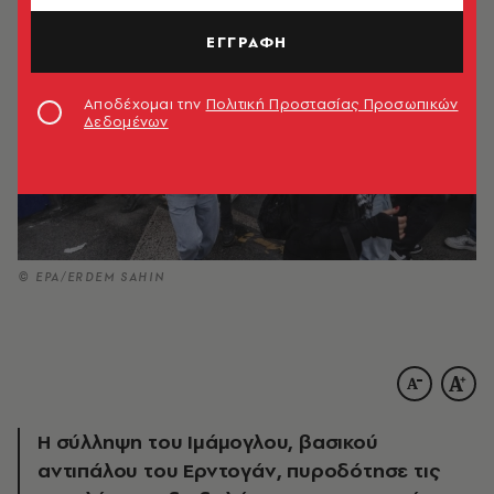
ΕΓΓΡΑΦΗ
Αποδέχομαι την
Πολιτική Προστασίας Προσωπικών
Δεδομένων
© ΕΡΑ/ERDEM SAHIN
Η σύλληψη του Ιμάμογλου, βασικού
αντιπάλου του Ερντογάν, πυροδότησε τις