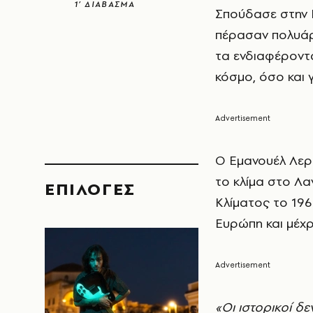
1’ ΔΙΑΒΑΣΜΑ
Σπούδασε στην E
πέρασαν πολυάρι
τα ενδιαφέροντά
κόσμο, όσο και γ
Ο Εμανουέλ Λερ
το κλίμα στο Λα
EΠΙΛΟΓΈΣ
Κλίματος το 1967
Ευρώπη και μέχρι
«Οι ιστορικοί δε