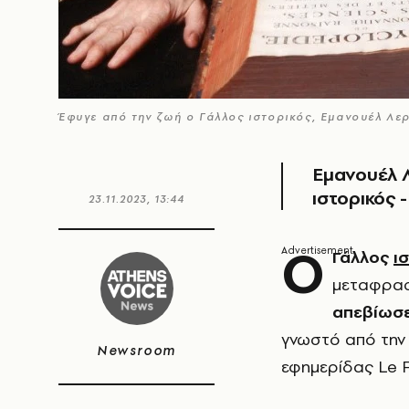
Έφυγε από την ζωή ο Γάλλος ιστορικός, Εμανουέλ Λ
Εμανουέλ Λ
ιστορικός -
23.11.2023, 13:44
Ο
Γάλλος
ι
μεταφρασμ
απεβίωσε
γνωστό από την 
Newsroom
εφημερίδας Le F