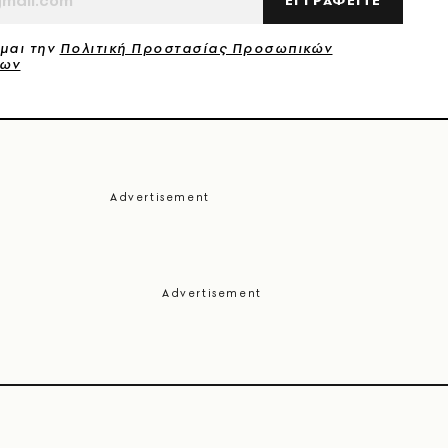
μαι την
Πολιτική Προστασίας Προσωπικών
νων