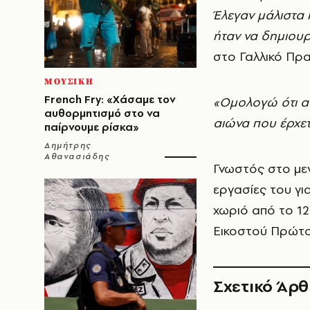
Έλεγαν μάλιστα 
ήταν να δημιουρ
στο Γαλλικό Πρα
ΜΟΥΣΙΚΗ
French Fry: «Χάσαμε τον
«Ομολογώ ότι αν
αυθορμητισμό στο να
αιώνα που έρχετ
παίρνουμε ρίσκα»
Δημήτρης
Αθανασιάδης
Γνωστός στο μεγ
εργασίες του γι
χωριό από το 12
Εικοστού Πρώτο
Σχετικό Άρ