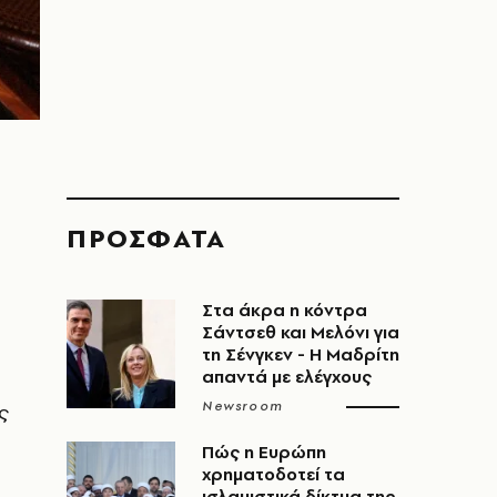
ΠΡΟΣΦΑΤΑ
Στα άκρα η κόντρα
Σάντσεθ και Μελόνι για
τη Σένγκεν - Η Μαδρίτη
απαντά με ελέγχους
Newsroom
ς
Πώς η Ευρώπη
χρηματοδοτεί τα
ισλαμιστικά δίκτυα της