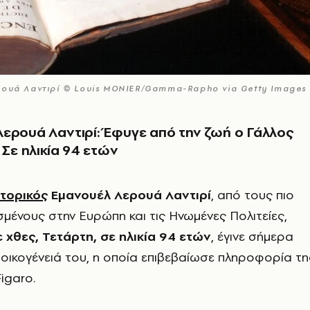
ερουά Λαντιρί © Louis MONIER/Gamma-Rapho via Getty Images
ερουά Λαντιρί: Έφυγε από την ζωή ο Γάλλος
 Σε ηλικία 94 ετών
στορικός
Εμανουέλ Λερουά Λαντιρί
, από τους πιο
ένους στην Ευρώπη και τις Ηνωμένες Πολιτείες,
 χθες, Τετάρτη, σε ηλικία 94 ετών
, έγινε σήμερα
οικογένειά του, η οποία επιβεβαίωσε πληροφορία τη
igaro.