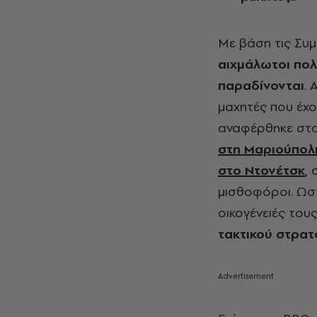
Με βάση τις Συμβ
αιχμάλωτοι πολ
παραδίνονται
. 
μαχητές που έχο
αναφέρθηκε στ
στη Μαριούπολη
στο Ντονέτσκ
,
μισθοφόροι. Ωστ
οικογένειές του
τακτικού στρατο