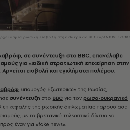
πάρχει καμία ρωσική εισβολή στην Ουκρανία © EPA/ANDREJ CUK
Λαβρόφ, σε συνέντευξη στο BBC, επανέλαβε
ισμούς για «ειδική στρατιωτική επιχείρηση στην
 Αρνείται εισβολή και εγκλήματα πολέμου.
 Λαβρόφ
, υπουργός Εξωτερικών της Ρωσίας,
ησε
συνέντευξη
στο
BBC
για τον
ρωσο-ουκρανικό
 Ο επικεφαλής της ρωσικής διπλωματίας παρουσίασε
ισμούς, με το βρετανικό τηλεοπτικό δίκτυο να
 προς έναν για «fake news».