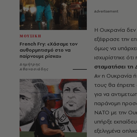
Η Ουκρανία δεν 
ΜΟΥΣΙΚΗ
εξέφρασε την επ
French Fry: «Χάσαμε τον
όμως να υπάρχε
αυθορμητισμό στο να
παίρνουμε ρίσκα»
ισχυρίστηκε ότι
Δημήτρης
σταματήσει τη 
Αθανασιάδης
Αν η Ουκρανία ή
τους θα έπρεπε 
για να αντιμετω
παράνομη προσά
ΝΑΤΟ με την Ουκ
υπήρξε εκπαίδε
εξελιγμένα οπλι