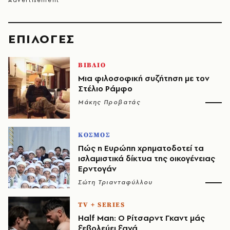
EΠΙΛΟΓΈΣ
ΒΙΒΛΙΟ
Μια φιλοσοφική συζήτηση με τον
Στέλιο Ράμφο
Μάκης Προβατάς
ΚΟΣΜΟΣ
Πώς η Ευρώπη χρηματοδοτεί τα
ισλαμιστικά δίκτυα της οικογένειας
Ερντογάν
Σώτη Τριανταφύλλου
TV + SERIES
Half Man: Ο Ρίτσαρντ Γκαντ μάς
ξεβολεύει ξανά