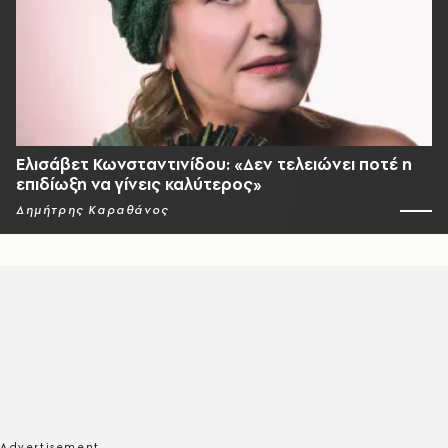
Ελισάβετ Κωνσταντινίδου: «Δεν τελειώνει ποτέ η
επιδίωξη να γίνεις καλύτερος»
Δημήτρης Καραθάνος