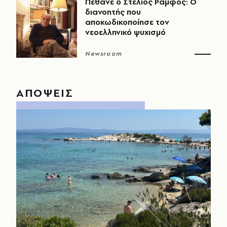
Πέθανε ο Στέλιος Ράμφος: Ο
διανοητής που
αποκωδικοποίησε τον
νεοελληνικό ψυχισμό
Newsroom
ΑΠΟΨΕΙΣ