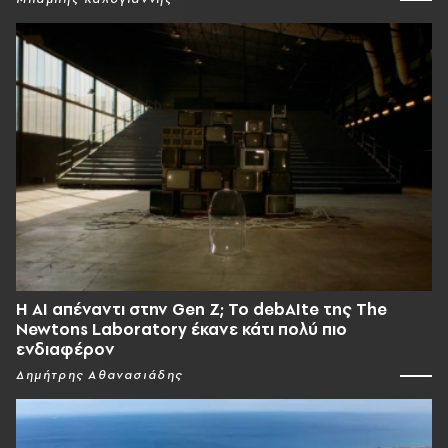
Η AI απέναντι στην Gen Z; Το debAIte της The
Newtons Laboratory έκανε κάτι πολύ πιο
ενδιαφέρον
Δημήτρης Αθανασιάδης