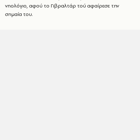
νηολόγιο, αφού το Γιβραλτάρ τού αφαίρεσε την
σημαία του.