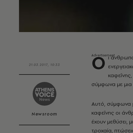
Ο
ι άνθρωπο
21.03.2017, 10:33
ενεργεια
καφεΐνης,
σύμφωνα με μια 
Αυτό, σύμφωνα μ
καφεΐνης οι άνθ
Newsroom
έχουν μεθύσει, 
τροχαία, πτώσει