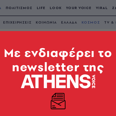
Α
ΠΟΛΙΤΙΣΜΟΣ
LIFE
LOOK
YOUR VOICE
VIRAL
Ζ
ΕΠΙΧΕΙΡΗΣΕΙΣ
ΚΟΙΝΩΝΙΑ
ΕΛΛΑΔΑ
ΚΟΣΜΟΣ
TV &
Mε ενδιαφέρει το
newsletter της
νακάτεμα» αλκοόλ κ
φημάτων
μουφλάρουν τη δράση του αλκοόλ