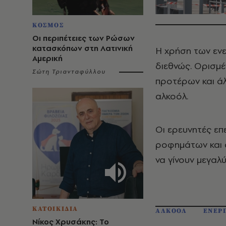
ΚΟΣΜΟΣ
Οι περιπέτειες των Ρώσων
κατασκόπων στη Λατινική
Η χρήση των εν
Αμερική
διεθνώς. Ορισμέ
Σώτη Τριανταφύλλου
προτέρων και άλ
αλκοόλ.
Οι ερευνητές επ
ροφημάτων και α
να γίνουν μεγαλ
ΚΑΤΟΙΚΙΔΙΑ
ΑΛΚΟΟΛ
ΕΝΕΡ
Νίκος Χρυσάκης: Το