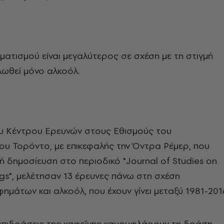
ματισμού είναι μεγαλύτερος σε σχέση με τη στιγμή
λωθεί μόνο αλκοόλ.
ου Κέντρου Ερευνών στους Εθισμούς του
ου Τορόντο, με επικεφαλής την Όντρα Ρέμερ, που
κή δημοσίευση στο περιοδικό "Journal of Studies on
gs", μελέτησαν 13 έρευνες πάνω στη σχέση
ημάτων και αλκοόλ, που έχουν γίνει μεταξύ 1981-201
 επιδράσεις της καφεΐνης καμουφλάρουν τη δράση