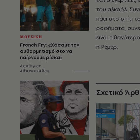
του αλκοόλ. Συν
πάει στο σπίτι 
ροφήματα, συνεχ
είναι πιθανότερ
ΜΟΥΣΙΚΗ
French Fry: «Χάσαμε τον
η Ρέμερ.
αυθορμητισμό στο να
παίρνουμε ρίσκα»
Δημήτρης
Αθανασιάδης
Σχετικό Άρ