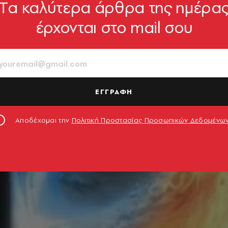
Tα καλύτερα άρθρα της ημέρα
έρχονται στο mail σου
ΕΓΓΡΑΦΗ
Αποδέχομαι την
Πολιτική Προστασίας Προσωπικών Δεδομένω