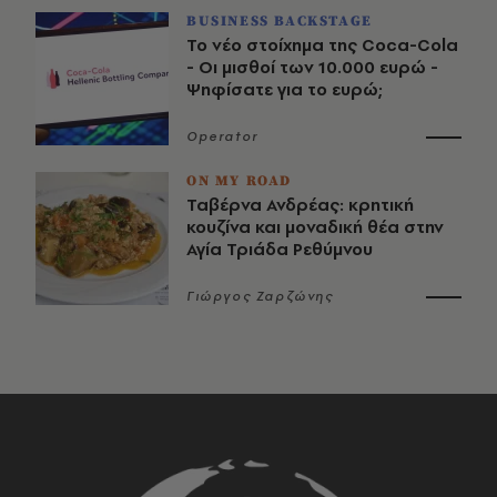
BUSINESS BACKSTAGE
Το νέο στοίχημα της Coca-Cola
- Οι μισθοί των 10.000 ευρώ -
Ψηφίσατε για το ευρώ;
Operator
ON MY ROAD
Ταβέρνα Ανδρέας: κρητική
κουζίνα και μοναδική θέα στην
Αγία Τριάδα Ρεθύμνου
Γιώργος Ζαρζώνης