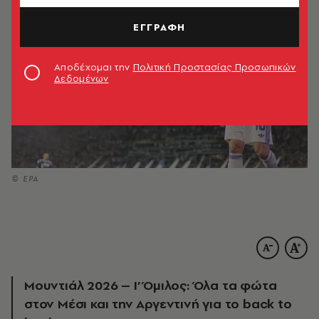
ΕΓΓΡΑΦΗ
Αποδέχομαι την
Πολιτική Προστασίας Προσωπικών
Δεδομένων
© EPA
Μουντιάλ 2026 – I’ Όμιλος: Όλα τα φώτα
στον Μέσι και την Αργεντινή για το back to