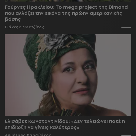
Γούρνες Ηρακλείου: To mega project της Dimand
που αλλάζει την εικόνα της πρώην αμερικανικής
βάσης
Γιάννης Μαντζίκος
Ελισάβετ Κωνσταντινίδου: «Δεν τελειώνει ποτέ η
επιδίωξη να γίνεις καλύτερος»
Δημήτρης Καραθάνος