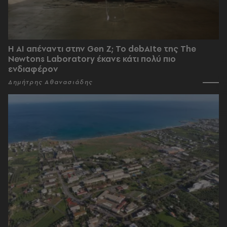
Η AI απέναντι στην Gen Z; Το debAIte της The
Newtons Laboratory έκανε κάτι πολύ πιο
ενδιαφέρον
Δημήτρης Αθανασιάδης