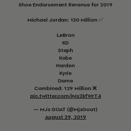
Shoe Endorsement Revenue for 2019
Michael Jordan: 130 Million ✅
LeBron
KD
Steph
Kobe
Harden
Kyrie
Dame
Combined: 129 Million ❌
pic.twitter.com/jMs2kfWrT4
— MJs GOAT (@MjsGoat)
August 29, 2019