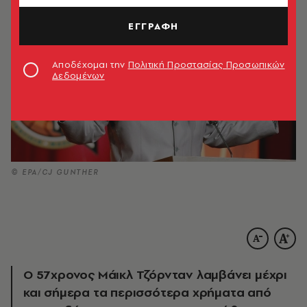
ΕΓΓΡΑΦΗ
Αποδέχομαι την
Πολιτική Προστασίας Προσωπικών
Δεδομένων
© EPA/CJ GUNTHER
Ο 57χρονος Μάικλ Τζόρνταν λαμβάνει μέχρι
και σήμερα τα περισσότερα χρήματα από