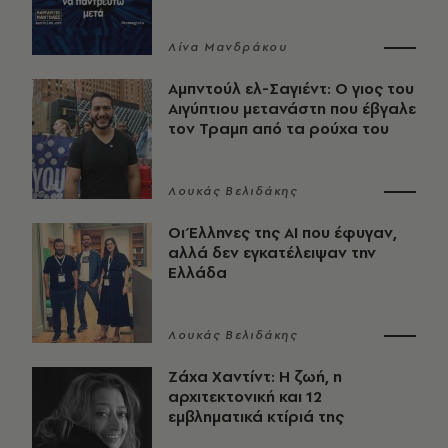
Λίνα Μανδράκου
Αμπντούλ ελ-Σαγιέντ: Ο γιος του
Αιγύπτιου μετανάστη που έβγαλε
τον Τραμπ από τα ρούχα του
Λουκάς Βελιδάκης
Οι Έλληνες της ΑΙ που έφυγαν,
αλλά δεν εγκατέλειψαν την
Ελλάδα
Λουκάς Βελιδάκης
Ζάχα Χαντίντ: Η ζωή, η
αρχιτεκτονική και 12
εμβληματικά κτίριά της