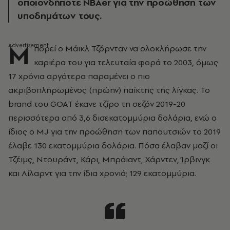
οποιονδήποτε NBAer για την προώθηση των
υποδημάτων τους.
Μ
πορεί ο Μάικλ Τζόρνταν να ολοκλήρωσε την
καριέρα του για τελευταία φορά το 2003, όμως
17 χρόνια αργότερα παραμένει ο πιο
ακριβοπληρωμένος (πρώην) παίκτης της λίγκας. Το
brand του GOAT έκανε τζίρο τη σεζόν 2019-20
περισσότερα από 3,6 δισεκατομμύρια δολάρια, ενώ ο
ίδιος ο MJ για την προώθηση των παπουτσιών το 2019
έλαβε 130 εκατομμύρια δολάρια. Πόσα έλαβαν μαζί οι
Τζέιμς, Ντουράντ, Κάρι, Μπράιαντ, Χάρντεν, Ίρβινγκ
και Λίλαρντ για την ίδια χρονιά; 129 εκατομμύρια.