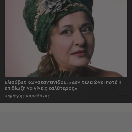
Ελισάβετ Κωνσταντινίδου: «Δεν τελειώνει ποτέ η
επιδίωξη να γίνεις καλύτερος»
Δημήτρης Καραθάνος