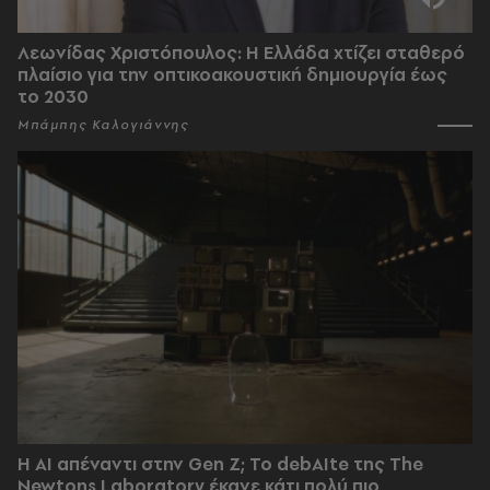
Λεωνίδας Χριστόπουλος: Η Ελλάδα χτίζει σταθερό
πλαίσιο για την οπτικοακουστική δημιουργία έως
το 2030
Μπάμπης Καλογιάννης
Η AI απέναντι στην Gen Z; Το debAIte της The
Newtons Laboratory έκανε κάτι πολύ πιο