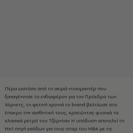
Πέρα ωστόσο από τη σειρά ντοκιμαντέρ που
ξαναγέννησε το ενδιαφέρον για τον Πρόεδρο των
Χόρνετς, τη φετινή χρονιά το brand βελτίωσε στο
έπακρο την αισθητική τους, κρατώντας φυσικά τα
κλασικά ρετρό του Τζόρνταν. Η υπόδυση αποτελεί τη
Νο1 πηγή εσόδων για τους σταρ του ΝΒΑ με τις