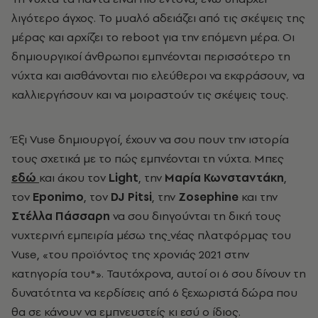
λιγότερο άγχος. Το μυαλό αδειάζει από τις σκέψεις της
μέρας και αρχίζει το reboot για την επόμενη μέρα. Οι
δημιουργικοί άνθρωποι εμπνέονται περισσότερο τη
νύχτα και αισθάνονται πιο ελεύθεροι να εκφράσουν, να
καλλιεργήσουν και να μοιραστούν τις σκέψεις τους.
Έξι Vuse δημιουργοί, έχουν να σου πουν την ιστορία
τους σχετικά με το πώς εμπνέονται τη νύχτα. Μπες
εδώ
και άκου τον
Light
, την
Μαρία Κωνσταντάκη
,
τον
Eponimo
, τον
DJ Pitsi
, την
Zosephine
και την
Στέλλα Πάσσαρη
να σου διηγούνται τη δική τους
νυχτερινή εμπειρία μέσω της
νέας πλατφόρμας του
Vuse, «του προϊόντος της χρονιάς 2021 στην
κατηγορία του*». Ταυτόχρονα, αυτοί οι 6 σου δίνουν τη
δυνατότητα να κερδίσεις από 6 ξεχωριστά δώρα που
θα σε κάνουν να εμπνευστείς κι εσύ ο ίδιος.