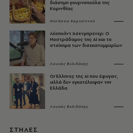
διάσημη γουρνοπούλα της
Κορινθίας
Νατάσσα Καρυστινού
Λέοπολντ Άσενμπρενερ: Ο
Νοστράδαμος της AI και το
στοίχημα των δισεκατομμυρίων
Λουκάς Βελιδάκης
Οι Έλληνες της ΑΙ που έφυγαν,
αλλά δεν εγκατέλειψαν την
Ελλάδα
Λουκάς Βελιδάκης
ΣΤΗΛΕΣ