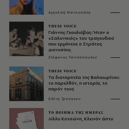
Αγγελική Μανουσάκη
THESS VOICE
Γιάννης Γκουλιόβας: Ήταν ο
«Σαλονικιός» του τραγουδιού
που ερμήνευε ο Στράτος
Διονυσίου;
Στέφανος Τσιτσόπουλος
THESS VOICE
Τα διατηρητέα της Βαλαωρίτου:
το παρελθόν, η ιστορία, το
παρόν τους
Ελένη Τρούγκου
ΤΟ ΠΟΙΗΜΑ ΤΗΣ ΗΜΕΡΑΣ
Λίλλυ Κοτσώνη, Κλεινόν άστυ