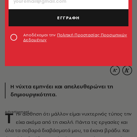
ΕΓΓΡΑΦΗ
Αποδέχομαι την
Πολιτική Προστασίας Προσωπικών
Δεδομένων
Η νύχτα εμπνέει και απελευθερώνει τη
δημιουργικότητα.
Τ
ην αίσθηση ότι μάλλον είμαι νυχτερινός τύπος την
είχα ακόμα από τη σχολή. Πάντα τις εργασίες και
όλα τα σοβαρά διαβάσματά μου, τα έκανα βράδυ. Και