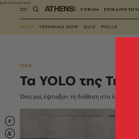
FORUM
ΕΠΙΚΑΙΡΟΤΗΤ
YOLO
TRENDING NOW
QUIZ
POLLS
YOLO
Τα YOLO της Τετά
Όσα μας έφτιαξαν τη διάθεση στο ίντερνετ