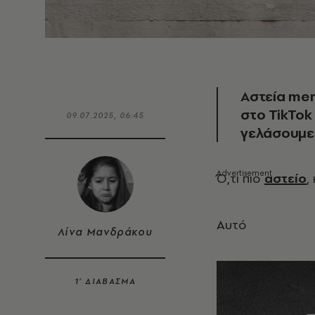
Αστεία mem
στο TikTok
09.07.2025, 06:45
γελάσουμε
Ό
,τι πιο
αστείο
,
Αυτό
Λίνα Μανδράκου
1’ ΔΙΑΒΑΣΜΑ