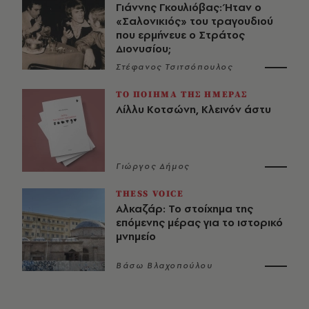
Γιάννης Γκουλιόβας: Ήταν ο
«Σαλονικιός» του τραγουδιού
που ερμήνευε ο Στράτος
Διονυσίου;
Στέφανος Τσιτσόπουλος
ΤΟ ΠΟΙΗΜΑ ΤΗΣ ΗΜΕΡΑΣ
Λίλλυ Κοτσώνη, Κλεινόν άστυ
Γιώργος Δήμος
THESS VOICE
Αλκαζάρ: Το στοίχημα της
επόμενης μέρας για το ιστορικό
μνημείο
Βάσω Βλαχοπούλου