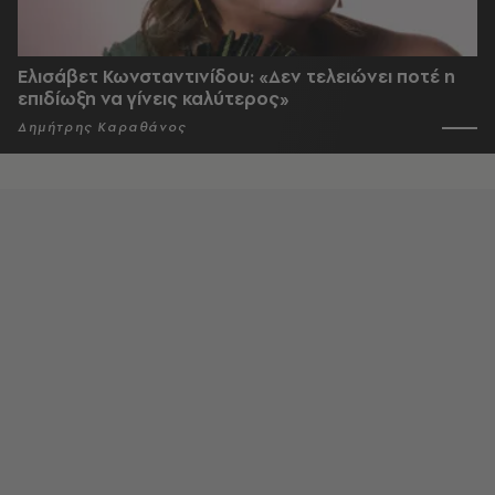
Ελισάβετ Κωνσταντινίδου: «Δεν τελειώνει ποτέ η
επιδίωξη να γίνεις καλύτερος»
Δημήτρης Καραθάνος