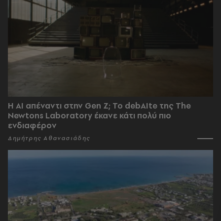
Η AI απέναντι στην Gen Z; Το debAIte της The
Newtons Laboratory έκανε κάτι πολύ πιο
ενδιαφέρον
Δημήτρης Αθανασιάδης