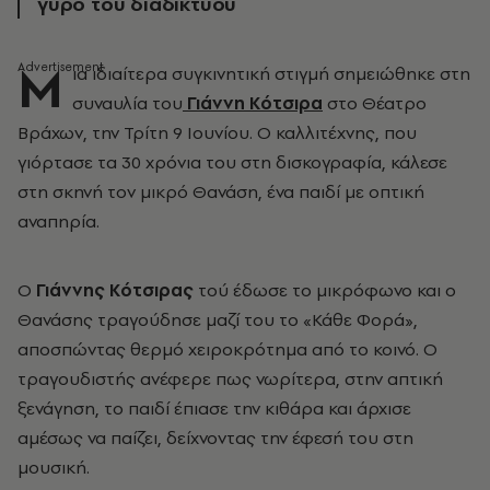
γύρο του διαδικτύου
Μ
ια ιδιαίτερα συγκινητική στιγμή σημειώθηκε στη
συναυλία του
Γιάννη Κότσιρα
στο Θέατρο
Βράχων, την Τρίτη 9 Ιουνίου. Ο καλλιτέχνης, που
γιόρτασε τα 30 χρόνια του στη δισκογραφία, κάλεσε
στη σκηνή τον μικρό Θανάση, ένα παιδί με οπτική
αναπηρία.
Ο
Γιάννης Κότσιρας
τού έδωσε το μικρόφωνο και ο
Θανάσης τραγούδησε μαζί του το «Κάθε Φορά»,
αποσπώντας θερμό χειροκρότημα από το κοινό. Ο
τραγουδιστής ανέφερε πως νωρίτερα, στην απτική
ξενάγηση, το παιδί έπιασε την κιθάρα και άρχισε
αμέσως να παίζει, δείχνοντας την έφεσή του στη
μουσική.