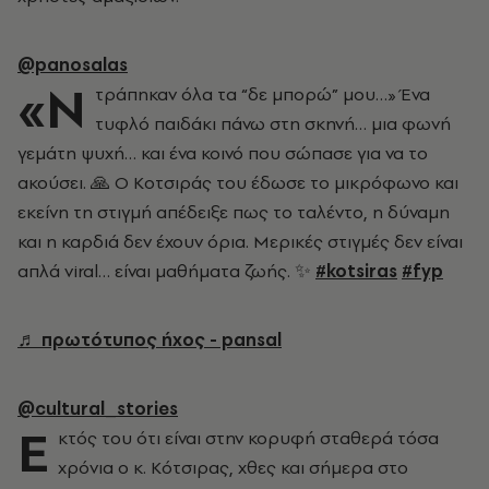
@panosalas
«Ν
τράπηκαν όλα τα “δε μπορώ” μου…» Ένα
τυφλό παιδάκι πάνω στη σκηνή… μια φωνή
γεμάτη ψυχή… και ένα κοινό που σώπασε για να το
ακούσει. 🙏 Ο Κοτσιράς του έδωσε το μικρόφωνο και
εκείνη τη στιγμή απέδειξε πως το ταλέντο, η δύναμη
και η καρδιά δεν έχουν όρια. Μερικές στιγμές δεν είναι
απλά viral… είναι μαθήματα ζωής. ✨
#kotsiras
#fyp
♬ πρωτότυπος ήχος - pansal
@cultural_stories
Ε
κτός του ότι είναι στην κορυφή σταθερά τόσα
χρόνια ο κ. Κότσιρας, χθες και σήμερα στο