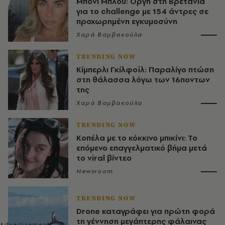
Μπόνι Μπλου: Οργή στη Βρετανία
για το challenge με 154 άντρες σε
προχωρημένη εγκυμοσύνη
Χαρά Βαμβακούλα
TRENDING NOW
Κίμπερλι Γκίλφοϊλ: Παραλίγο πτώση
στη θάλασσα λόγω των 16ποντων
της
Χαρά Βαμβακούλα
TRENDING NOW
Κοπέλα με το κόκκινο μπικίνι: Το
επόμενο επαγγελματικό βήμα μετά
το viral βίντεο
Newsroom
TRENDING NOW
Drone καταγράφει για πρώτη φορά
τη γέννηση μεγάπτερης φάλαινας