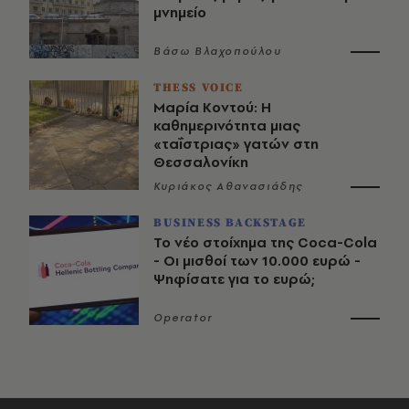
μνημείο
Βάσω Βλαχοπούλου
THESS VOICE
Μαρία Κοντού: Η
καθημερινότητα μιας
«ταΐστριας» γατών στη
Θεσσαλονίκη
Κυριάκος Αθανασιάδης
BUSINESS BACKSTAGE
Το νέο στοίχημα της Coca-Cola
- Οι μισθοί των 10.000 ευρώ -
Ψηφίσατε για το ευρώ;
Operator