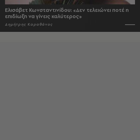
Ελισάβετ Κωνσταντινίδου: «Δεν τελειώνει ποτέ η
επιδίωξη να γίνεις καλύτερος»
Δημήτρης Καραθάνος