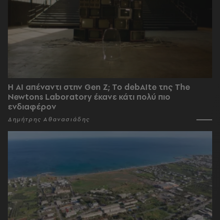
Η AI απέναντι στην Gen Z; Το debAIte της The
Newtons Laboratory έκανε κάτι πολύ πιο
ενδιαφέρον
Δημήτρης Αθανασιάδης