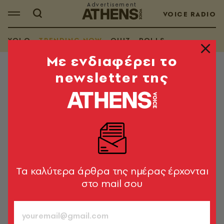
VOICE RADIO
YOLO
TRENDING NOW
QUIZ
POLLS
Mε ενδιαφέρει το
newsletter της
TRENDING NOW
Απίστευτο περιστατικό σε συναυλία
των Bring Me the Horizon: Κινητό
χτύπησε τον Oli Sykes και έπαθε
ήπια διάσειση
Ο frontman του βρετανικού συγκροτήματος...τα
Tα καλύτερα άρθρα της ημέρας έρχονται
έψαλλε στον fan που πέταξε το κινητό
στο mail σου
Newsroom
14.05.2026, 16:27
1’ ΔΙΑΒΑΣΜΑ