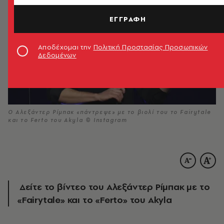
ΕΓΓΡΑΦΗ
Αποδέχομαι την
Πολιτική Προστασίας Προσωπικών
Δεδομένων
Ο Αλεξάντερ Ρίμπακ «πάντρεψε» με το βιολί του το Fairytale
και το Ferto του Akyla © Instagram
Δείτε το βίντεο του Αλεξάντερ Ρίμπακ με το
«Fairytale» και το «Ferto» του Akyla