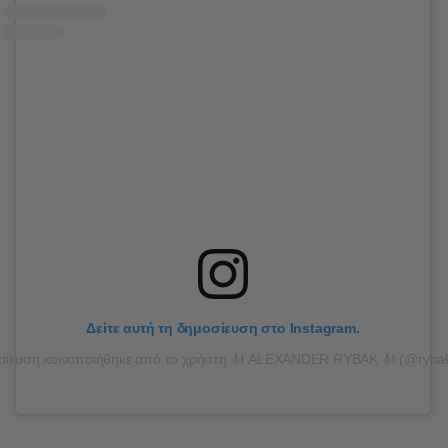
Δείτε αυτή τη δημοσίευση στο Instagram.
ίευση κοινοποιήθηκε από το χρήστη 🎻 ALEXANDER RYBAK 🎻 (@rybakof