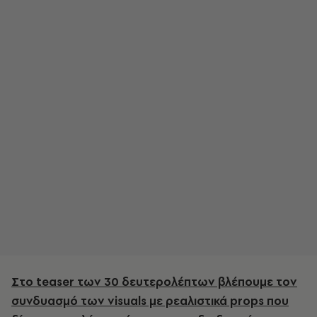
Στο teaser των 30 δευτερολέπτων βλέπουμε τον
συνδυασμό των visuals με ρεαλιστικά props που