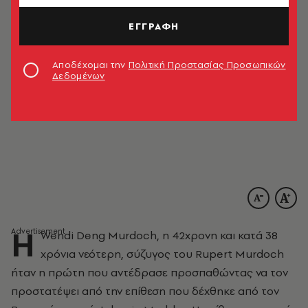
ΕΓΓΡΑΦΗ
Αποδέχομαι την
Πολιτική Προστασίας Προσωπικών
Δεδομένων
Η
Wendi Deng Murdoch, η 42χρονη και κατά 38
χρόνια νεότερη, σύζυγος του Rupert Murdoch
ήταν η πρώτη που αντέδρασε προσπαθώντας να τον
προστατέψει από την επίθεση που δέχθηκε από τον