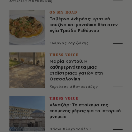
Αγγελική Μανουσάκη
ON MY ROAD
Ταβέρνα Ανδρέας: κρητική
κουζίνα και μοναδική θέα στην
Αγία Τριάδα Ρεθύμνου
Γιώργος Ζαρζώνης
THESS VOICE
Μαρία Κοντού: Η
καθημερινότητα μιας
«ταΐστριας» γατών στη
Θεσσαλονίκη
Κυριάκος Αθανασιάδης
THESS VOICE
Αλκαζάρ: Το στοίχημα της
επόμενης μέρας για το ιστορικό
μνημείο
Βάσω Βλαχοπούλου