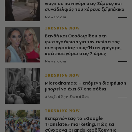
γιος» σε πανηγύρι στις Σέρρες και
συνάδελφός του χόρευε ζεϊμπέκικο
Newsroom
TRENDING NOW
Βανδή και Θεοδωρίδου στη
φωτογράφιση για την αφίσα της
συνεργασίας τους: Ήταν γρήγορη,
κράτησε γύρω στις 7 ώρες
Newsroom
TRENDING NOW
Microdramas: Η επόμενη διαφήμιση
μπορεί να έχει 57 επεισόδια
Αλκιβιάδης Σιαράβας
TRENDING NOW
Ξεπερνώντας το «Google
Translate» marketing: Πώς τα
σύγχρονα brands κερδίζουν τις