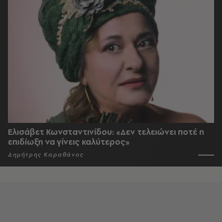
Ελισάβετ Κωνσταντινίδου: «Δεν τελειώνει ποτέ η
επιδίωξη να γίνεις καλύτερος»
Δημήτρης Καραθάνος