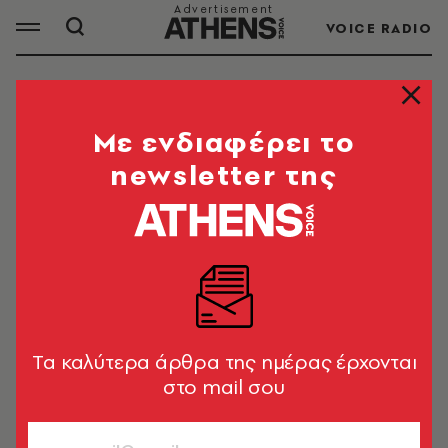
VOICE RADIO
ΩΚΕΑΝΟΣ
Mε ενδιαφέρει το
newsletter της
ΟΛΑ ΤΑ ΑΡΘΡΑ ΤΟΥ TAG
ΩΚΕΑΝΟΣ
ΦΩΤΟΓΡΑΦΙΑ
Ocean Photographer of the Year
2022: Οι υπέροχες εικόνες που
Tα καλύτερα άρθρα της ημέρας έρχονται
κέρδισαν τα βραβεία
στο mail σου
Newsroom