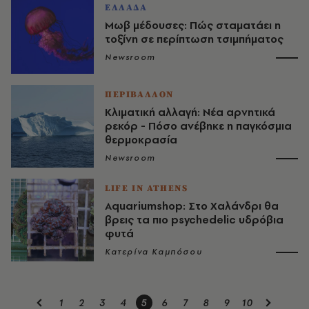
ΕΛΛΑΔΑ
Μωβ μέδουσες: Πώς σταματάει η
τοξίνη σε περίπτωση τσιμπήματος
Newsroom
ΠΕΡΙΒΑΛΛΟΝ
Κλιματική αλλαγή: Νέα αρνητικά
ρεκόρ - Πόσο ανέβηκε η παγκόσμια
θερμοκρασία
Newsroom
LIFE IN ATHENS
Αquariumshop: Στο Χαλάνδρι θα
βρεις τα πιο psychedelic υδρόβια
φυτά
Κατερίνα Καμπόσου
1
2
3
4
5
6
7
8
9
10