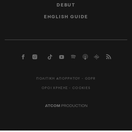
DEBUT
ENGLISH GUIDE
ΠΟΛΙΤΙΚΗ ΑΠΟΡΡΗΤΟΥ - GDPR
ΟΡΟΙ ΧΡΗΣΗΣ - COOKIES