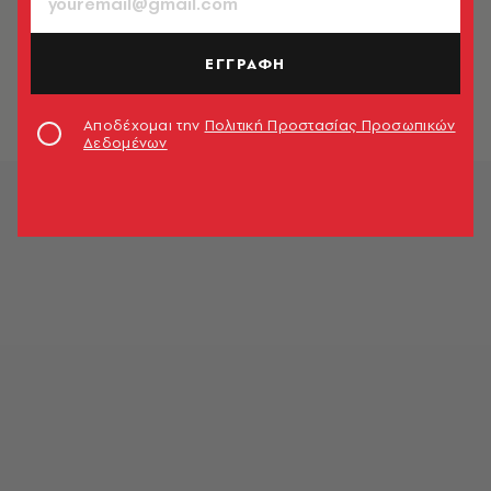
ΠΕΡΙΒΑΛΛΟΝ
Η μυστική ζωή των ωκεανών
ΕΓΓΡΑΦΗ
A.V. Team
Αποδέχομαι την
Πολιτική Προστασίας Προσωπικών
Δεδομένων