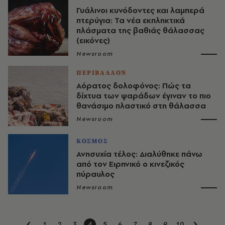
Γυάλινοι κυνόδοντες και λαμπερά
πτερύγια: Τα νέα εκπληκτικά
πλάσματα της βαθιάς θάλασσας
(εικόνες)
Newsroom
ΠΕΡΙΒΑΛΛΟΝ
Αόρατος δολοφόνος: Πώς τα
δίχτυα των ψαράδων έγιναν το πιο
θανάσιμο πλαστικό στη θάλασσα
Newsroom
ΚΟΣΜΟΣ
Ανησυχία τέλος: Διαλύθηκε πάνω
από τον Ειρηνικό o κινεζικός
πύραυλος
Newsroom
1
2
3
4
5
6
7
8
9
10