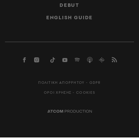
DEBUT
ENGLISH GUIDE
ΠΟΛΙΤΙΚΗ ΑΠΟΡΡΗΤΟΥ - GDPR
ΟΡΟΙ ΧΡΗΣΗΣ - COOKIES