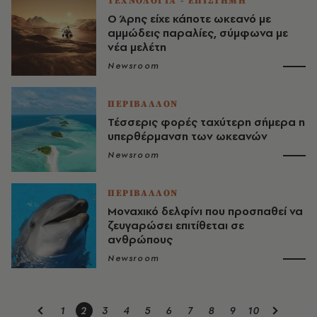
ΤΕΧΝΟΛΟΓΙΑ - ΕΠΙΣΤΗΜΗ
Ο Άρης είχε κάποτε ωκεανό με
αμμώδεις παραλίες, σύμφωνα με
νέα μελέτη
Newsroom
ΠΕΡΙΒΑΛΛΟΝ
Τέσσερις φορές ταχύτερη σήμερα η
υπερθέρμανση των ωκεανών
Newsroom
ΠΕΡΙΒΑΛΛΟΝ
Μοναχικό δελφίνι που προσπαθεί να
ζευγαρώσει επιτίθεται σε
ανθρώπους
Newsroom
1
2
3
4
5
6
7
8
9
10