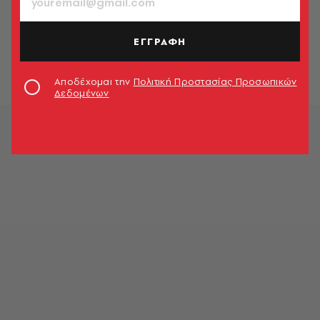
ΘΕΜΑΤΑ ΓΕΥΣΗΣ
Η ιστορία της ζάχαρης
ΕΓΓΡΑΦΗ
A.V. Team
Αποδέχομαι την
Πολιτική Προστασίας Προσωπικών
Δεδομένων