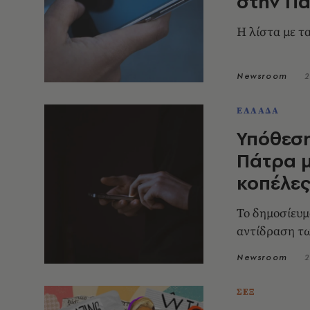
στην Π
Η λίστα με τ
Newsroom
2
ΕΛΛΑΔΑ
Υπόθεση
Πάτρα μ
κοπέλε
Το δημοσίευμ
αντίδραση τ
Newsroom
2
ΣΕΞ