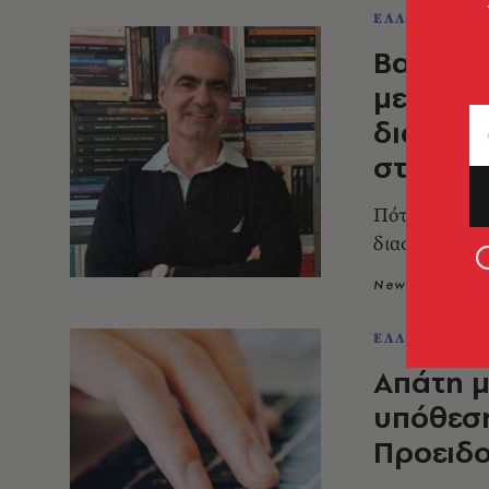
ΕΛΛΑΔΑ
Βασίλη
μεγαλύτ
διακίνη
στην Ε
Πότε ξεκίνησ
διαφορετικές
Newsroom
0
ΕΛΛΑΔΑ
Απάτη μ
υπόθεσ
Προειδο