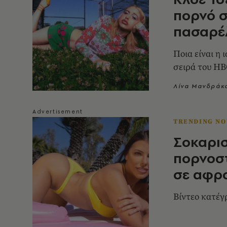
πορνό σ
πασαρέ
Ποια είναι η 
σειρά του H
Λίνα Μανδράκ
TRENDING N
Σοκαρισ
πορνοστ
σε αφρο
Βίντεο κατέ