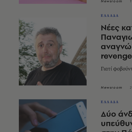
Newsroom
1
ΕΛΛΑΔΑ
Νέες κα
Παναγιω
αναγνώρ
revenge
Γιατί φοβούν
Newsroom
2
ΕΛΛΑΔΑ
Δύο άνδ
υπεύθυν