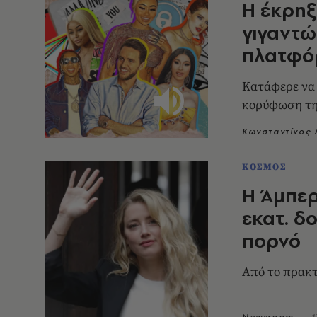
Η έκρηξ
γιγαντώ
πλατφό
Κατάφερε να 
κορύφωση της
Κωνσταντίνος
ΚΟΣΜΟΣ
Η Άμπερ
εκατ. δο
πορνό
Από το πρακτ
Newsroom
1