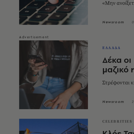
«Μην ανοίξετ
Newsroom
0
ΕΛΛΑΔΑ
Δέκα οι
μαζικό 
Στρέφονται 
Newsroom
2
CELEBRITIES
Κλόε Τσ