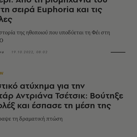
τη σειρά Euphoria και τις
λες
ιστορία της ηθοποιού που υποδύεται τη Φέι στη
BO
ου
19.10.2022, 08:02
OW
τικό ατύχημα για την
άρ Αντριάνα Τσέτσικ: Βούτηξε
λέξ και έσπασε τη μέση της
γραψε τη δραματική πτώση