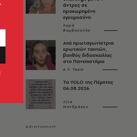
ς
άντρες σε
προχωρημένη
εγκυμοσύνη
Χαρά
Βαμβακούλα
Από πρωταγωνίστρια
ερωτικών ταινιών,
βοηθός διδασκαλίας
στο Πανεπιστήμιο
A.V. Team
ν
Τα YOLO της Πέμπτης
06.08.2026
Λίνα
Μανδράκου