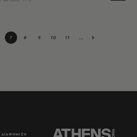
7
8
9
10
11
…
ΔΙΑΦΗΜΙΣΗ