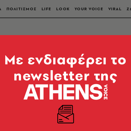
Α
ΠΟΛΙΤΙΣΜΟΣ
LIFE
LOOK
YOUR VOICE
VIRAL
Ζ
Mε ενδιαφέρει το
newsletter της