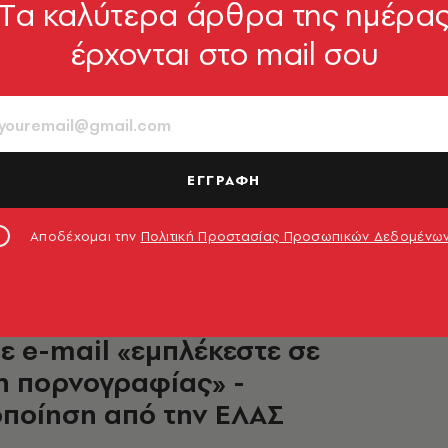
Tα καλύτερα άρθρα της ημέρα
έρχονται στο mail σου
ς Παπαθεοδώρου: Στους 8
ερους παραβάτες για
ση παιδικής πορνογραφίας
λλάδα
ΕΓΓΡΑΦΗ
ε να «κατεβάζει» πορνό με ανηλίκους - Οι 284
 διαδικτυακές διευθύνσεις πρωτοκόλλου
Αποδέχομαι την
Πολιτική Προστασίας Προσωπικών Δεδομένω
6.11.2022, 12:18
ε e-mail «εμπλέκεστε σε
η πορνογραφίας» -
ποίηση από την ΕΛΑΣ