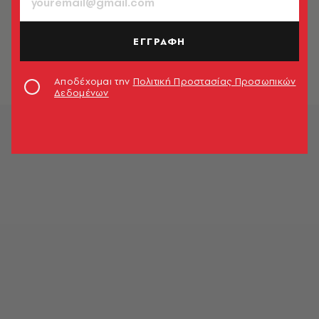
ΕΛΛΑΔΑ
Revenge Porn: Βιασμός διαρκείας
ΕΓΓΡΑΦΗ
Κώστας Κυριακόπουλος
Αποδέχομαι την
Πολιτική Προστασίας Προσωπικών
Δεδομένων