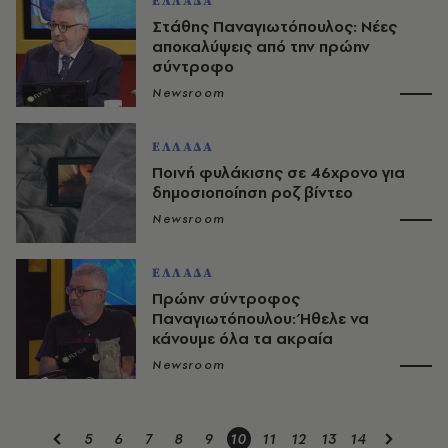
ΕΛΛΑΔΑ
Στάθης Παναγιωτόπουλος: Νέες
αποκαλύψεις από την πρώην
σύντροφο
Newsroom
ΕΛΛΑΔΑ
Ποινή φυλάκισης σε 46χρονο για
δημοσιοποίηση ροζ βίντεο
Newsroom
ΕΛΛΑΔΑ
Πρώην σύντροφος
Παναγιωτόπουλου: Ήθελε να
κάνουμε όλα τα ακραία
Newsroom
5
6
7
8
9
10
11
12
13
14