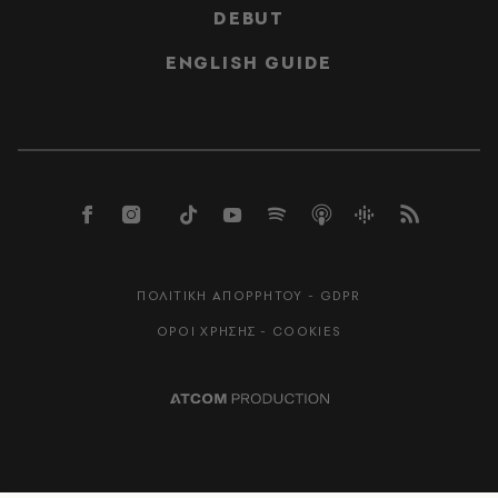
DEBUT
ENGLISH GUIDE
ΠΟΛΙΤΙΚΗ ΑΠΟΡΡΗΤΟΥ - GDPR
ΟΡΟΙ ΧΡΗΣΗΣ - COOKIES