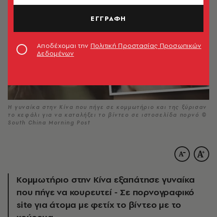
ΕΓΓΡΑΦΗ
Αποδέχομαι την
Πολιτική Προστασίας Προσωπικών
Δεδομένων
Η γυναίκα στην Κίνα που πήγε σε κομμωτήριο και της ξύρισαν
το κεφάλι για να καταλήξει το βίντεο σε ιστοσελίδα πορνό ©
South China Morning Post
Κομμωτήριο στην Κίνα εξαπάτησε γυναίκα
που πήγε να κουρευτεί - Σε πορνογραφικό
site για άτομα με φετίχ το βίντεο με το