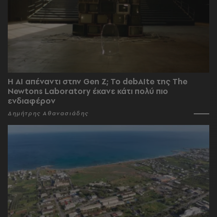
Η AI απέναντι στην Gen Z; Το debAIte της The
Newtons Laboratory έκανε κάτι πολύ πιο
ενδιαφέρον
Δημήτρης Αθανασιάδης