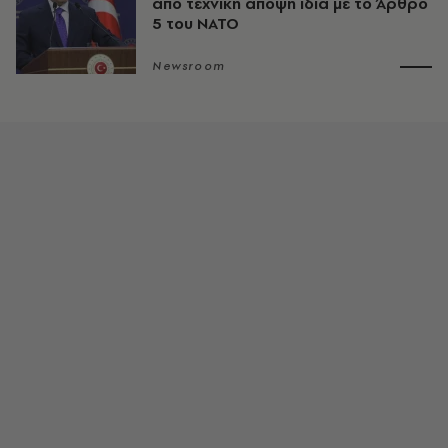
από τεχνική άποψη ίδια με τo Άρθρο
5 του ΝΑΤΟ
Newsroom