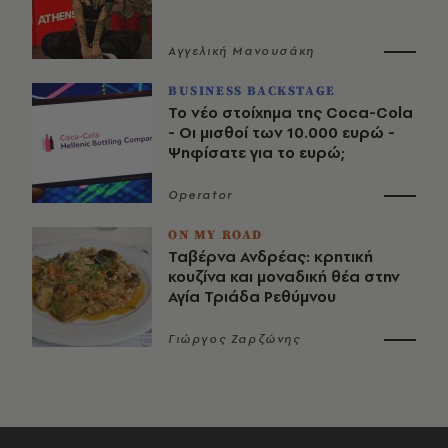
Αγγελική Μανουσάκη
BUSINESS BACKSTAGE
Το νέο στοίχημα της Coca-Cola
- Οι μισθοί των 10.000 ευρώ -
Ψηφίσατε για το ευρώ;
Operator
ON MY ROAD
Ταβέρνα Ανδρέας: κρητική
κουζίνα και μοναδική θέα στην
Αγία Τριάδα Ρεθύμνου
Γιώργος Ζαρζώνης