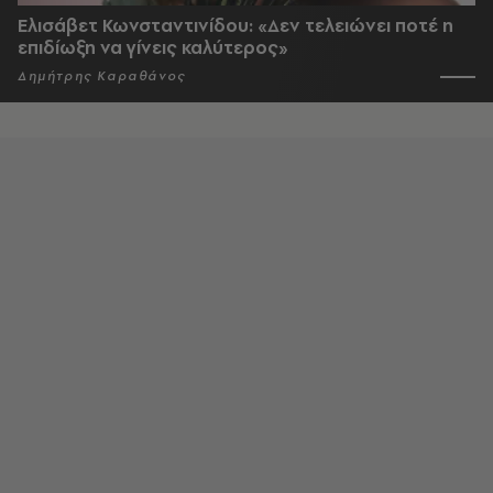
Ελισάβετ Κωνσταντινίδου: «Δεν τελειώνει ποτέ η
επιδίωξη να γίνεις καλύτερος»
Δημήτρης Καραθάνος