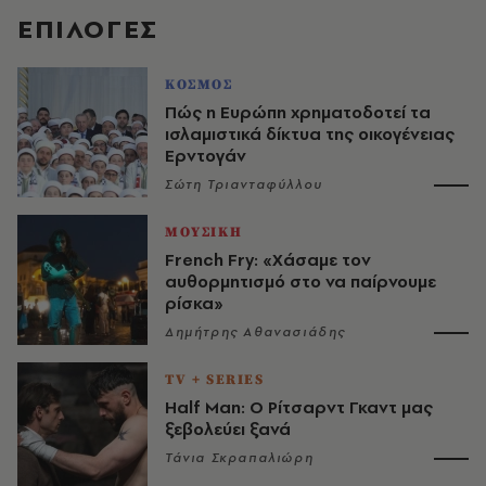
EΠΙΛΟΓΈΣ
ΚΟΣΜΟΣ
Πώς η Ευρώπη χρηματοδοτεί τα
ισλαμιστικά δίκτυα της οικογένειας
Ερντογάν
Σώτη Τριανταφύλλου
ΜΟΥΣΙΚΗ
French Fry: «Χάσαμε τον
αυθορμητισμό στο να παίρνουμε
ρίσκα»
Δημήτρης Αθανασιάδης
TV + SERIES
Half Man: Ο Ρίτσαρντ Γκαντ μας
ξεβολεύει ξανά
Τάνια Σκραπαλιώρη