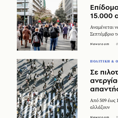
Επίδομα
15.000 
Αναμένεται ν
Σεπτέμβριο τ
Newsroom
0
ΠΟΛΙΤΙΚΗ & 
Σε πιλο
ανεργία
απαντήσ
Από 509 έως 1
αλλάζουν
Newsroom
2